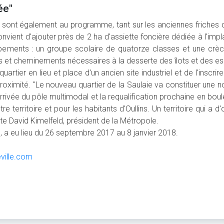
ée"
sont également au programme, tant sur les anciennes friches qu
convient d'ajouter près de 2 ha d'assiette foncière dédiée à l'impl
pements : un groupe scolaire de quatorze classes et une crèc
es et cheminements nécessaires à la desserte des îlots et des e
uartier en lieu et place d'un ancien site industriel et de l'insc
roximité. "Le nouveau quartier de la Saulaie va constituer une n
arrivée du pôle multimodal et la requalification prochaine en boul
re territoire et pour les habitants d'Oullins. Un territoire qui 
cite David Kimelfeld, président de la Métropole.
, a eu lieu du 26 septembre 2017 au 8 janvier 2018.
ville.com