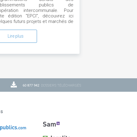
ablissements publics de
opération intercommunale. Pour
te édition "EPCI", découvrez ici
lques futurs projets et marchés de
VAL D'YERRES VAL DE SEINE
Lire plus
60 877 942
DOSSIERS TÉLÉCHARGÉS
ns