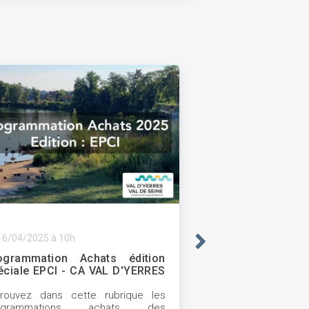
16/04/2025 à 10h
ogrammation Achats édition
éciale EPCI - CA VAL D'YERRES
L DE SEINE
trouvez dans cette rubrique les
ogrammations achats des