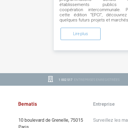
établissements publics
coopération intercommunale. P
cette édition "EPCI", découvrez
quelques futurs projets et marché
BOUCLE NORD DE SEINE
Lire plus
1 002 517
ENTREPRISES ENREGISTRÉES
Entreprise
10 boulevard de Grenelle, 75015
Surveillez les m
Paris