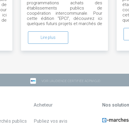
programmations achats des
 de
ét
établissements publics de
our
co
coopération intercommunale. Pour
 ici
cet
cette édition "EPCI", découvrez ici
s de
que
quelques futurs projets et marchés de
CA 
l'EPT Vallée Sud - Grand Paris
Lire plus
VOIR L'AUDIENCE CERTIFIÉE ACPM-OJD
Acheteur
Nos solutio
archés publics
Publiez vos avis