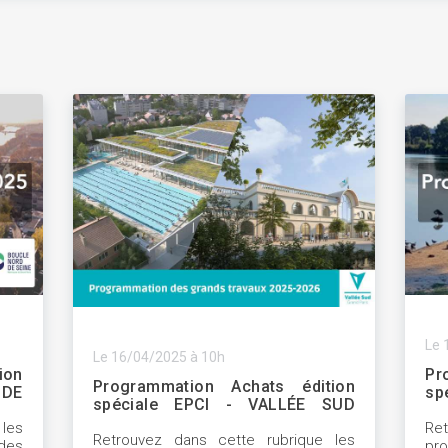
Le 
Le 16/04/2025 à 10h
ion
Pr
Programmation Achats édition
 DE
sp
spéciale EPCI - VALLÉE SUD
VA
GRAND PARIS
les
Re
Retrouvez dans cette rubrique les
des
pr