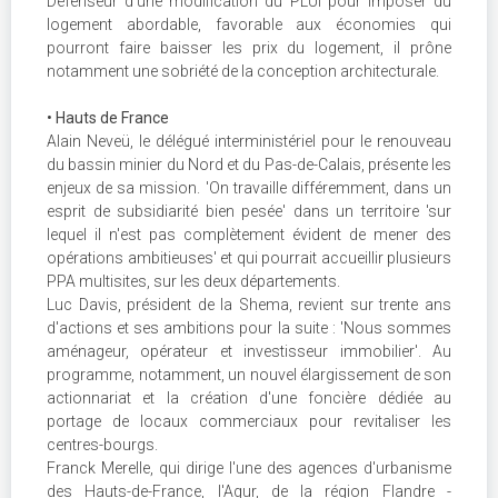
Défenseur d'une modification du PLUi pour imposer du
logement abordable, favorable aux économies qui
pourront faire baisser les prix du logement, il prône
notamment une sobriété de la conception architecturale.
• Hauts de France
Alain Neveü, le délégué interministériel pour le renouveau
du bassin minier du Nord et du Pas-de-Calais, présente les
enjeux de sa mission. 'On travaille différemment, dans un
esprit de subsidiarité bien pesée' dans un territoire 'sur
lequel il n'est pas complètement évident de mener des
opérations ambitieuses' et qui pourrait accueillir plusieurs
PPA multisites, sur les deux départements.
Luc Davis, président de la Shema, revient sur trente ans
d'actions et ses ambitions pour la suite : 'Nous sommes
aménageur, opérateur et investisseur immobilier'. Au
programme, notamment, un nouvel élargissement de son
actionnariat et la création d'une foncière dédiée au
portage de locaux commerciaux pour revitaliser les
centres-bourgs.
Franck Merelle, qui dirige l'une des agences d'urbanisme
des Hauts-de-France, l'Agur, de la région Flandre -