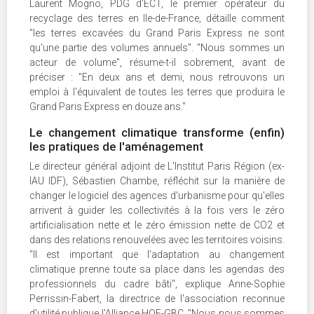
Laurent Mogno, PDG d'ECT, le premier opérateur du
recyclage des terres en Ile-de-France, détaille comment
"les terres excavées du Grand Paris Express ne sont
qu'une partie des volumes annuels". "Nous sommes un
acteur de volume", résume-t-il sobrement, avant de
préciser : "En deux ans et demi, nous retrouvons un
emploi à l'équivalent de toutes les terres que produira le
Grand Paris Express en douze ans."
Le changement climatique transforme (enfin)
les pratiques de l'aménagement
Le directeur général adjoint de L'Institut Paris Région (ex-
IAU IDF), Sébastien Chambe, réfléchit sur la manière de
changer le logiciel des agences d'urbanisme pour qu'elles
arrivent à guider les collectivités à la fois vers le zéro
artificialisation nette et le zéro émission nette de CO2 et
dans des relations renouvelées avec les territoires voisins.
"Il est important que l’adaptation au changement
climatique prenne toute sa place dans les agendas des
professionnels du cadre bâti", explique Anne-Sophie
Perrissin-Fabert, la directrice de l'association reconnue
d'utilité publique l'Alliance HQE-GBC. "Nous nous sommes