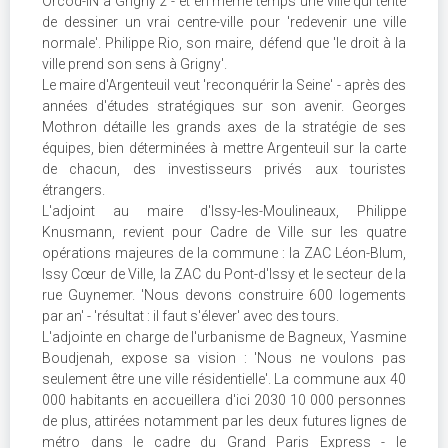
Orcod-IN à Grigny 2 - et en même temps une ville qui tente
de dessiner un vrai centre-ville pour 'redevenir une ville
normale'. Philippe Rio, son maire, défend que 'le droit à la
ville prend son sens à Grigny'.
Le maire d'Argenteuil veut 'reconquérir la Seine' - après des
années d'études stratégiques sur son avenir. Georges
Mothron détaille les grands axes de la stratégie de ses
équipes, bien déterminées à mettre Argenteuil sur la carte
de chacun, des investisseurs privés aux touristes
étrangers.
L'adjoint au maire d'Issy-les-Moulineaux, Philippe
Knusmann, revient pour Cadre de Ville sur les quatre
opérations majeures de la commune : la ZAC Léon-Blum,
Issy Cœur de Ville, la ZAC du Pont-d'Issy et le secteur de la
rue Guynemer. 'Nous devons construire 600 logements
par an' - 'résultat : il faut s'élever' avec des tours.
L'adjointe en charge de l'urbanisme de Bagneux, Yasmine
Boudjenah, expose sa vision : 'Nous ne voulons pas
seulement être une ville résidentielle'. La commune aux 40
000 habitants en accueillera d'ici 2030 10 000 personnes
de plus, attirées notamment par les deux futures lignes de
métro dans le cadre du Grand Paris Express - le