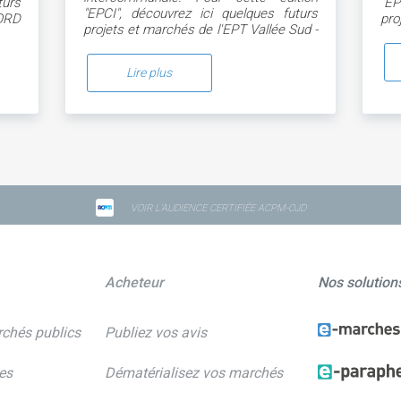
turs
"EP
"EPCI", découvrez ici quelques futurs
ORD
pr
projets et marchés de l'EPT Vallée Sud -
D'
Grand Paris
Lire plus
VOIR L'AUDIENCE CERTIFIÉE ACPM-OJD
Acheteur
Nos solution
rchés publics
Publiez vos avis
es
Dématérialisez vos marchés