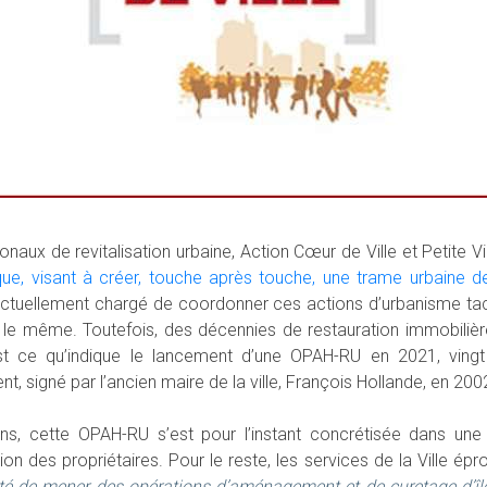
aux de revitalisation urbaine, Action Cœur de Ville et Petite Vill
e, visant à créer, touche après touche, une trame urbaine de q
actuellement chargé de coordonner ces actions d’urbanisme tact
 le même. Toutefois, des décennies de restauration immobilière
C’est ce qu’indique le lancement d’une OPAH-RU en 2021, ving
signé par l’ancien maire de la ville, François Hollande, en 200
s, cette OPAH-RU s’est pour l’instant concrétisée dans un
tion des propriétaires. Pour le reste, les services de la Ville épr
ité de mener des opérations d’aménagement et de curetage d’î