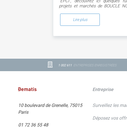
"EPCI", découvrez ici quelques fu
projets et marchés de BOUCLE N
DE SEINE
Lire plus
1 002 611
ENTREPRISES ENREGISTRÉES
Entreprise
10 boulevard de Grenelle, 75015
Surveillez les ma
Paris
Déposez vos offr
01 72 36 55 48