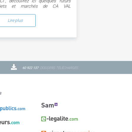
CI", découvrez ici quelques futurs
ojets et marchés de CA VAL
YERRES VAL DE SEINE
Lire plus
60 922 137
DOSSIERS TÉLÉCHARGÉS
s