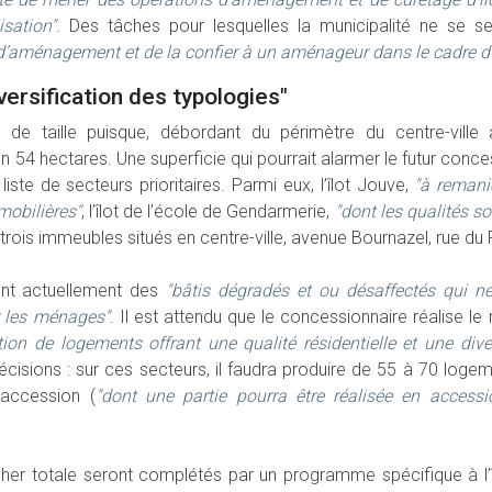
sation"
. Des tâches pour lesquelles la municipalité ne se se
 d’aménagement et de la confier à un aménageur dans le cadre d
iversification des typologies"
 de taille puisque, débordant du périmètre du centre-ville
 54 hectares. Une superficie qui pourrait alarmer le futur concessi
ste de secteurs prioritaires. Parmi eux, l’îlot Jouve,
"à remanie
mmobilières"
, l’îlot de l’école de Gendarmerie,
"dont les qualités s
t trois immeubles situés en centre-ville, avenue Bournazel, rue du 
nt actuellement des
"bâtis dégradés et ou désaffectés qui n
r les ménages"
. Il est attendu que le concessionnaire réalise l
tion de logements offrant une qualité résidentielle et une dive
cisions : sur ces secteurs, il faudra produire de 55 à 70 log
 accession (
"dont une partie pourra être réalisée en accessi
er totale seront complétés par un programme spécifique à l’î