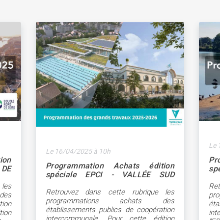
Le 
Le 16/04/2025 à 10h
ion
Pr
Programmation Achats édition
 DE
sp
spéciale EPCI - VALLÉE SUD
VA
GRAND PARIS
les
Re
Retrouvez dans cette rubrique les
des
pr
programmations achats des
tion
éta
établissements publics de coopération
ion
in
intercommunale. Pour cette édition