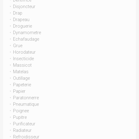
Dentifrice
Disjoncteur
Drap
Drapeau
Droguerie
Dynamometre
Echafaudage
Grue
Horodateur
Insecticide
Massicot
Matelas
Outillage
Papeterie
Papier
Paratonnerre
Pneumatique
Poignee
Pupitre
Purificateur
Radiateur
Refroidisseur