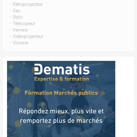
Rétroprojecteur
Sac
Stylo
Télécopieur
Verrerie
Vidéoprojecteur
Visserie