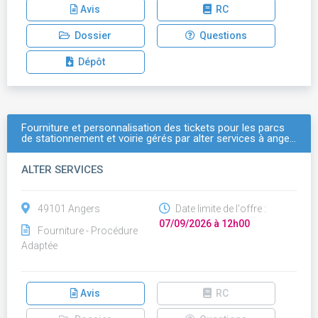
Avis
RC
Dossier
Questions
Dépôt
Fourniture et personnalisation des tickets pour les parcs
de stationnement et voirie gérés par alter services à ange…
ALTER SERVICES
49101 Angers
Date limite de l'offre :
07/09/2026 à 12h00
Fourniture - Procédure
Adaptée
Avis
RC