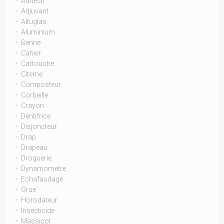
Adhesif
Adjuvant
Altuglas
Aluminium
Benne
Cahier
Cartouche
Citerne
Composteur
Corbeille
Crayon
Dentifrice
Disjoncteur
Drap
Drapeau
Droguerie
Dynamometre
Echafaudage
Grue
Horodateur
Insecticide
Massicot