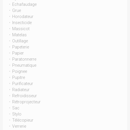
Echafaudage
Grue
Horodateur
Insecticide
Massicot
Matelas
Outillage
Papeterie
Papier
Paratonnerre
Pneumatique
Poignee
Pupitre
Purificateur
Radiateur
Refroidisseur
Rétroprojecteur
Sac
Stylo
Télécopieur
Verrerie