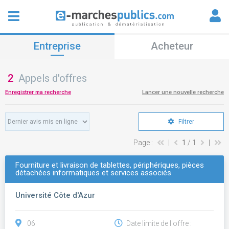
Entreprise
Acheteur
2
Appels d'offres
Enregistrer ma recherche
Lancer une nouvelle recherche
Filtrer
Page :
|
1
/ 1
|
Fourniture et livraison de tablettes, périphériques, pièces
détachées informatiques et services associés
Université Côte d'Azur
06
Date limite de l'offre :