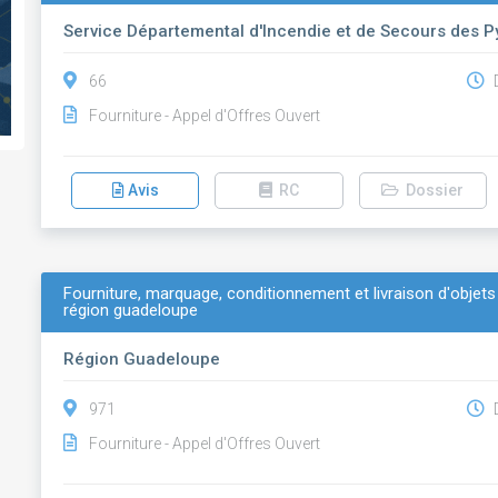
Service Départemental d'Incendie et de Secours des P
66
D
Fourniture - Appel d'Offres Ouvert
Avis
RC
Dossier
Fourniture, marquage, conditionnement et livraison d'objets
région guadeloupe
Région Guadeloupe
971
D
Fourniture - Appel d'Offres Ouvert