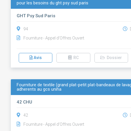
pour les besoins du ght psy sud paris
GHT Psy Sud Paris
94
D
Fourniture - Appel d'Offres Ouvert
Avis
RC
Dossier
Fourniture de textile (grand plat-petit plat-bandeaux de lav
adherents au gcs uniha
42 CHU
42
D
Fourniture - Appel d'Offres Ouvert