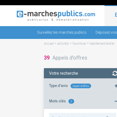
Surveillez les marchés publics
Déposez vos
-
-
-
Accueil
activités
fourniture
habillement-textile
39
Appels d'offres
Votre recherche
Type d'avis
Appel d'offres
Mots clés
2