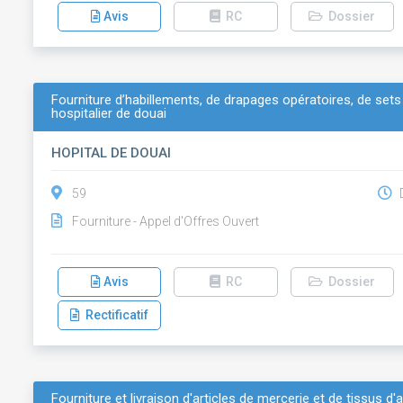
Avis
RC
Dossier
Fourniture d’habillements, de drapages opératoires, de set
hospitalier de douai
HOPITAL DE DOUAI
59
D
Fourniture - Appel d'Offres Ouvert
Avis
RC
Dossier
Rectificatif
Fourniture et livraison d'articles de mercerie et de tissus 