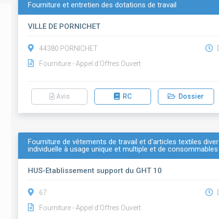
Fourniture et entretien des dotations de travail
VILLE DE PORNICHET
44380 PORNICHET
D
Fourniture - Appel d'Offres Ouvert
Avis
RC
Dossier
Fourniture de vêtements de travail et d'articles textiles div
individuelle à usage unique et multiple et de consommables
HUS-Etablissement support du GHT 10
67
D
Fourniture - Appel d'Offres Ouvert