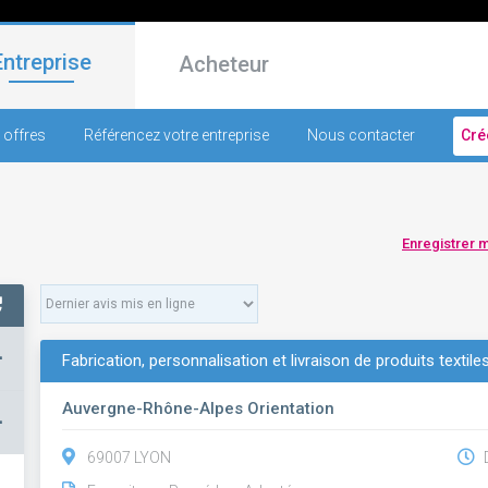
Entreprise
Acheteur
 offres
Référencez votre entreprise
Nous contacter
Cré
Enregistrer 
+
Fabrication, personnalisation et livraison de produits textile
Auvergne-Rhône-Alpes Orientation
–
69007 LYON
D