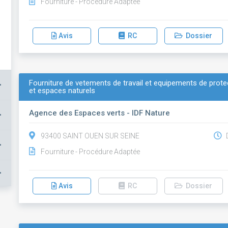
Fourniture - Procédure Adaptée
Avis
RC
Dossier
Fourniture de vetements de travail et equipements de protec
+
et espaces naturels
Agence des Espaces verts - IDF Nature
+
93400 SAINT OUEN SUR SEINE
D
+
Fourniture - Procédure Adaptée
+
Avis
RC
Dossier