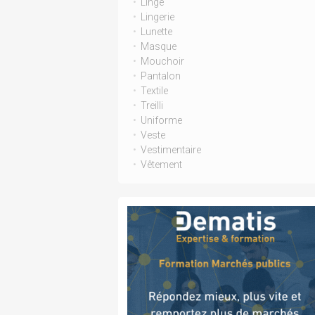
Linge
Lingerie
Lunette
Masque
Mouchoir
Pantalon
Textile
Treilli
Uniforme
Veste
Vestimentaire
Vêtement