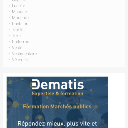
Lunette
Masque
Mouchoir
Pantalon
Textile
Treilli
Uniforme
Veste
Vestimentaire
Vêtement