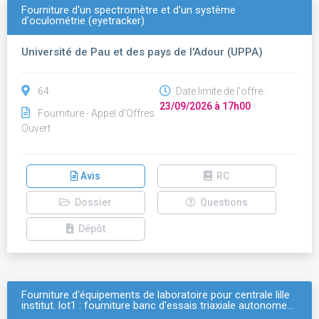
Fourniture d'un spectromètre et d'un système
d'oculométrie (eyetracker)
Université de Pau et des pays de l'Adour (UPPA)
64
Date limite de l'offre :
23/09/2026 à 17h00
Fourniture - Appel d'Offres
Ouvert
Avis
RC
Dossier
Questions
Dépôt
Fourniture d'équipements de laboratoire pour centrale lille
institut. lot1 : fourniture banc d'essais triaxiale autonome…