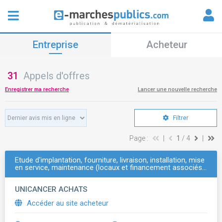
Entreprise
Acheteur
31
Appels d'offres
Enregistrer ma recherche
Lancer une nouvelle recherche
Filtrer
Page :
|
1
/ 4
|
Etude d'implantation, fourniture, livraison, installation, mise
en service, maintenance (locaux et financement associés…
UNICANCER ACHATS
Accéder au site acheteur