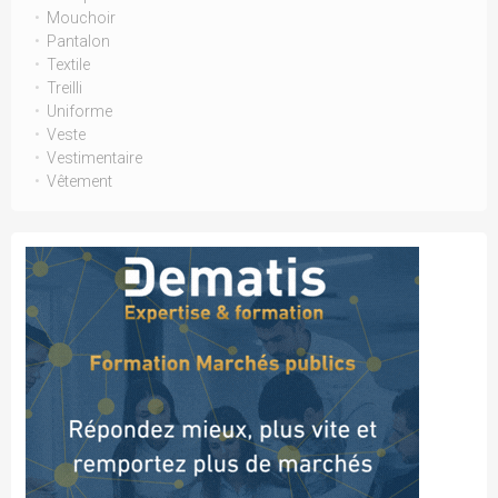
Mouchoir
Pantalon
Textile
Treilli
Uniforme
Veste
Vestimentaire
Vêtement