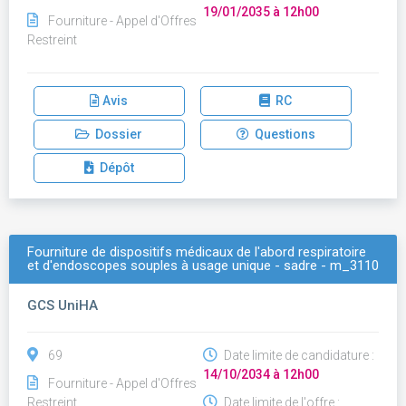
19/01/2035 à 12h00
Fourniture - Appel d'Offres
Restreint
Avis
RC
Dossier
Questions
Dépôt
Fourniture de dispositifs médicaux de l'abord respiratoire
et d'endoscopes souples à usage unique - sadre - m_3110
GCS UniHA
69
Date limite de candidature :
14/10/2034 à 12h00
Fourniture - Appel d'Offres
Restreint
Date limite de l'offre :