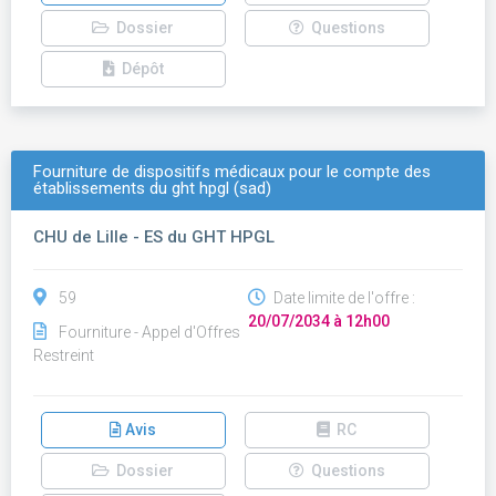
Dossier
Questions
Dépôt
Fourniture de dispositifs médicaux pour le compte des
établissements du ght hpgl (sad)
CHU de Lille - ES du GHT HPGL
59
Date limite de l'offre :
20/07/2034 à 12h00
Fourniture - Appel d'Offres
Restreint
Avis
RC
Dossier
Questions