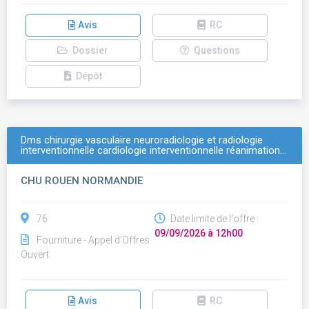
Avis
RC
Dossier
Questions
Dépôt
Dms chirurgie vasculaire neuroradiologie et radiologie
interventionnelle cardiologie interventionnelle réanimation…
CHU ROUEN NORMANDIE
76
Date limite de l'offre :
09/09/2026 à 12h00
Fourniture - Appel d'Offres
Ouvert
Avis
RC