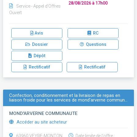
28/08/2026 à 17h00
Service - Appel d'Offres
Ouvert
Avis
RC
Dossier
Questions
Dépôt
Rectificatif
Rectificatif
Confection, conditionnement et la livraison de repas en
liaison froide pour les services de mond'arverne commun…
MOND'ARVERNE COMMUNAUTE
Accéder au site acheteur
63960 VEYRE-MONTON
Date limite de l'offre :