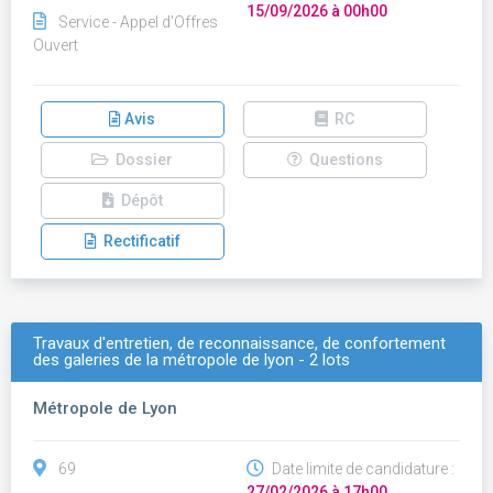
15/09/2026 à 00h00
Service - Appel d'Offres
Ouvert
Avis
RC
Dossier
Questions
Dépôt
Rectificatif
Travaux d'entretien, de reconnaissance, de confortement
des galeries de la métropole de lyon - 2 lots
Métropole de Lyon
69
Date limite de candidature :
27/02/2026 à 17h00