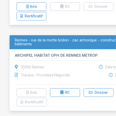
Avis
RC
Dossier
Rectificatif
Rennes - rue de la motte brûlon - zac armorique - construc
bâtiments
ARCHIPEL HABITAT OPH DE RENNES METROP.
35000 Rennes
Date li
Travaux - Procédure Négociée
D
Avis
RC
Dossier
Rectificatif