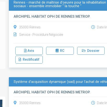
Rennes - marché de maîtrise d'oeuvre pour la réhabilitation
sociaux - ensemble immobilier " la touche "
ARCHIPEL HABITAT OPH DE RENNES METROP.
35000 Rennes
Date li
Service - Procédure Négociée
Avis
RC
Dossier
Rectificatif
Système d'acquisition dynamique (sad) pour l'achat de véhi
ARCHIPEL HABITAT OPH DE RENNES METROP.
35000 Rennes
Date li