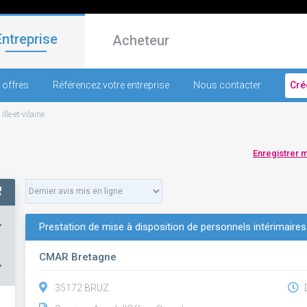
Entreprise
Acheteur
 offres
Référencez votre entreprise
Nous contacter
Cré
-
ille-et-vilaine
Enregistrer 
+
Prestation de mise à disposition de personnels intérimaire
CMAR Bretagne
–
35172 BRUZ
D