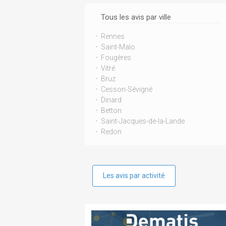
Tous les avis par ville
Rennes
Saint-Malo
Fougères
Vitré
Bruz
Cesson-Sévigné
Dinard
Betton
Saint-Jacques-de-la-Lande
Redon
Les avis par activité