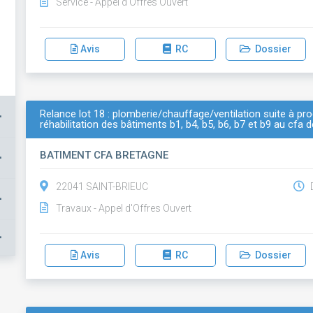
Service - Appel d'Offres Ouvert
Avis
RC
Dossier
Relance lot 18 : plomberie/chauffage/ventilation suite à pr
+
réhabilitation des bâtiments b1, b4, b5, b6, b7 et b9 au cfa d
BATIMENT CFA BRETAGNE
+
22041 SAINT-BRIEUC
D
+
Travaux - Appel d'Offres Ouvert
+
Avis
RC
Dossier