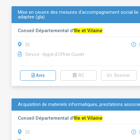
Mise en oeuvre des mesures d'accompagnement social lie au
adaptee (gla)
Conseil Départemental d'
Ille et Vilaine
35
D
Service - Appel d'Offres Ouvert
Avis
RC
Dossier
Acquisition de materiels informatiques, prestations associ
Conseil Départemental d'
Ille et Vilaine
35
D