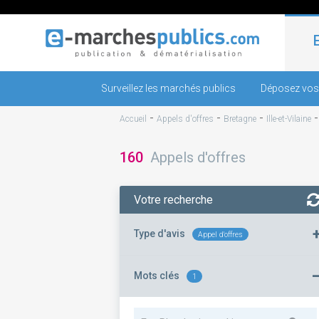
Surveillez les marchés publics
Déposez vos
-
-
-
Accueil
Appels d'offres
Bretagne
Ille-et-Vilaine
160
Appels d'offres
Votre recherche
Type d'avis
Appel d'offres
Mots clés
1