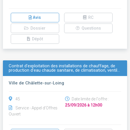
Avis
RC
Dossier
Questions
Dépôt
Contrat d'exploitation des installations de chauffage, de
production d'eau chaude sanitaire, de climatisation, ventil…
Ville de Châlette-sur-Loing
45
Date limite de l'offre :
25/09/2026 à 12h00
Service - Appel d'Offres
Ouvert