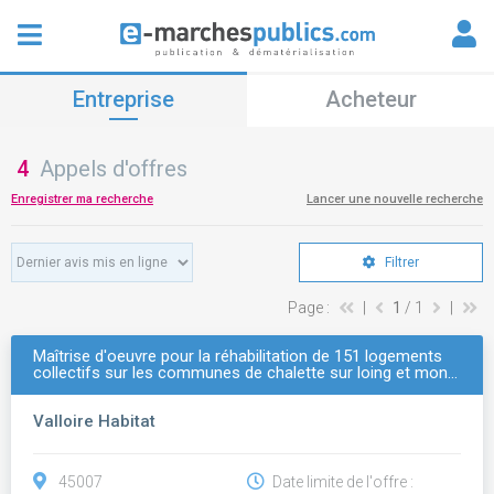
Entreprise
Acheteur
4
Appels d'offres
Enregistrer ma recherche
Lancer une nouvelle recherche
Filtrer
Page :
|
1
/ 1
|
Maîtrise d'oeuvre pour la réhabilitation de 151 logements
collectifs sur les communes de chalette sur loing et mon…
Valloire Habitat
45007
Date limite de l'offre :