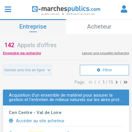
Entreprise
Acheteur
142
Appels d'offres
Enregistrer ma recherche
Lancer une nouvelle recherche
Filtrer
Page :
|
1
/ 15
|
Acquisition d'un ensemble de matériel pour assurer la
gestion et l'entretien de milieux naturels sur les aires prot…
Cen Centre - Val de Loire
Accéder au site acheteur