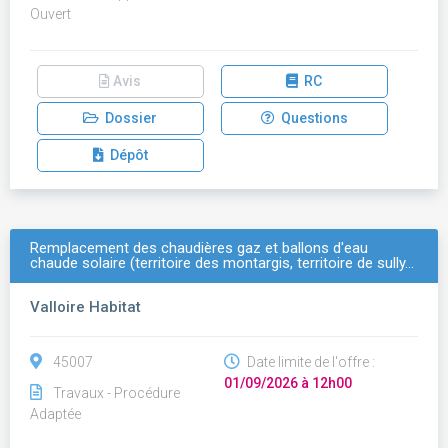
Ouvert
Avis
RC
Dossier
Questions
Dépôt
Remplacement des chaudières gaz et ballons d'eau
chaude solaire (territoire des montargis, territoire de sully…
Valloire Habitat
45007
Date limite de l'offre :
01/09/2026 à 12h00
Travaux - Procédure
Adaptée