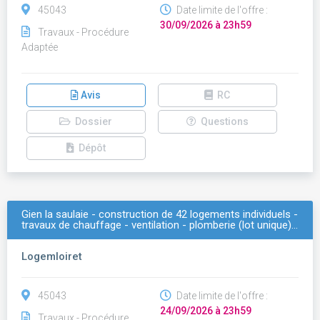
45043
Date limite de l'offre :
30/09/2026 à 23h59
Travaux - Procédure
Adaptée
Avis
RC
Dossier
Questions
Dépôt
Gien la saulaie - construction de 42 logements individuels -
travaux de chauffage - ventilation - plomberie (lot unique)…
Logemloiret
45043
Date limite de l'offre :
24/09/2026 à 23h59
Travaux - Procédure