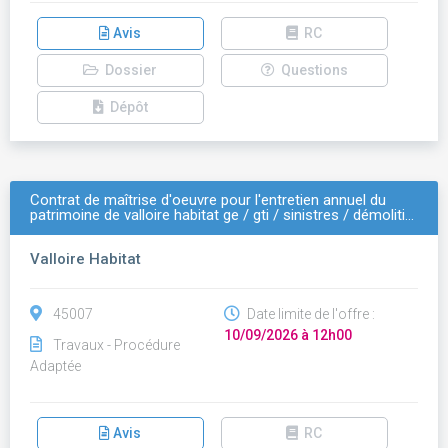
Avis
RC
Dossier
Questions
Dépôt
Contrat de maîtrise d'oeuvre pour l'entretien annuel du
patrimoine de valloire habitat ge / gti / sinistres / démoliti…
Valloire Habitat
45007
Date limite de l'offre :
10/09/2026 à 12h00
Travaux - Procédure
Adaptée
Avis
RC