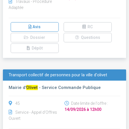
Travaux - Procédure
Adaptée
Avis
RC
Dossier
Questions
Dépôt
Transport collectif de personnes pour la ville d'olivet
Mairie d'
Olivet
- Service Commande Publique
45
Date limite de l'offre :
14/09/2026 à 12h00
Service - Appel d'Offres
Ouvert