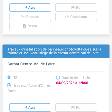
Avis
RC
Dossier
Questions
Dépôt
Travaux d’installation de panneaux photovoltaïques sur la
toiture du nouveau siège de la carsat centre-val de loire
Carsat Centre-Val de Loire
45
Date limite de l'offre :
04/09/2026 à 12h00
Travaux - Appel d'Offres
Ouvert
Avis
RC