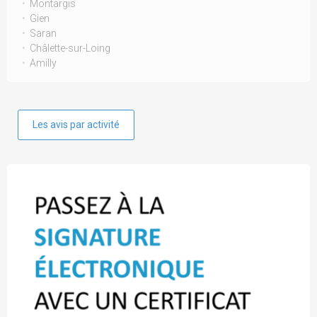
Montargis
Gien
Saran
Châlette-sur-Loing
Amilly
Les avis par activité