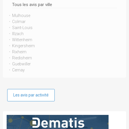
Tous les avis par ville
Mulhouse
Colmar
Saint-Louis
Illzach
Wittenheim
Kingersheim
Rixheim
Riedisheim
Guebwiller
Cernay
Les avis par activité