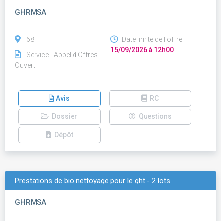
GHRMSA
68
Date limite de l'offre :
15/09/2026 à 12h00
Service - Appel d'Offres
Ouvert
Avis
RC
Dossier
Questions
Dépôt
Prestations de bio nettoyage pour le ght - 2 lots
GHRMSA