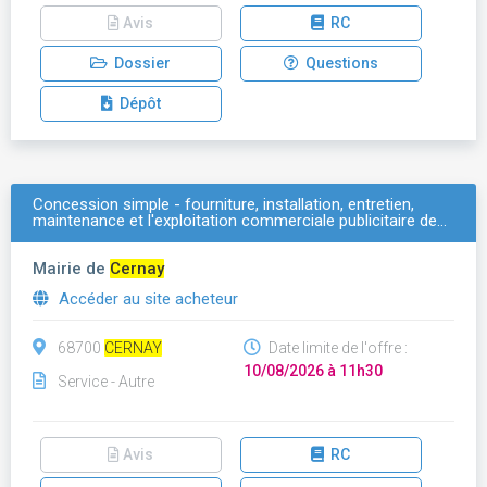
Avis
RC
Dossier
Questions
Dépôt
Concession simple - fourniture, installation, entretien,
maintenance et l'exploitation commerciale publicitaire de…
Mairie de
Cernay
Accéder au site acheteur
68700
CERNAY
Date limite de l'offre :
10/08/2026 à 11h30
Service - Autre
Avis
RC