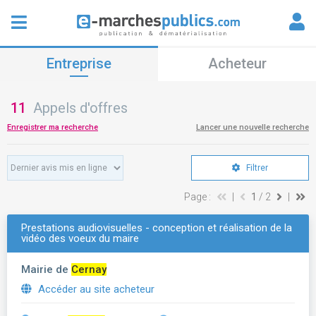
Entreprise
Acheteur
11
Appels d'offres
Enregistrer ma recherche
Lancer une nouvelle recherche
Filtrer
Page :
|
1
/ 2
|
Prestations audiovisuelles - conception et réalisation de la
vidéo des voeux du maire
Mairie de
Cernay
Accéder au site acheteur