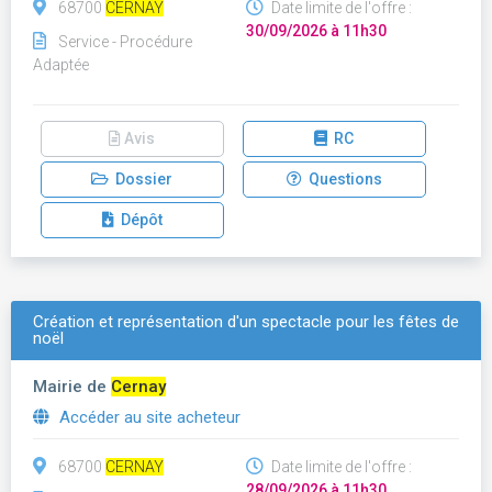
68700
CERNAY
Date limite de l'offre :
30/09/2026 à 11h30
Service - Procédure
Adaptée
Avis
RC
Dossier
Questions
Dépôt
Création et représentation d'un spectacle pour les fêtes de
noël
Mairie de
Cernay
Accéder au site acheteur
68700
CERNAY
Date limite de l'offre :
28/09/2026 à 11h30