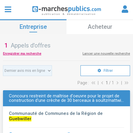
Entreprise
Acheteur
1
Appels d'offres
Enregistrer ma recherche
Lancer une nouvelle recherche
Filtrer
Page :
|
1
/ 1
|
Concours restreint de maîtrise d'oeuvre pour le projet de
construction d'une crèche de 30 berceaux à soultzmattwi…
Communauté de Communes de la Région de
Guebwiller