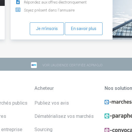
Répondez aux offres électroniquement
Soyez présent dans l'annuaire
Je m'inscris
En savoir plus
VOIR L'AUDIENCE CERTIFIÉE ACPM-OJD
Acheteur
Nos solutio
archés publics
Publiez vos avis
res
Dématérialisez vos marchés
 entreprise
Sourcing