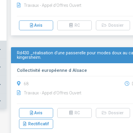
Travaux - Appel d'Offres Ouvert
Avis
RC
Dossier
+
Rd430 _réalisation d'une passerelle pour modes doux au ca
kingersheim.
+
Collectivité européenne d Alsace
+
68
D
Travaux - Appel d'Offres Ouvert
+
Avis
RC
Dossier
Rectificatif