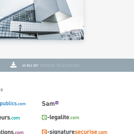
60 862 387
DOSSIERS TÉLÉCHARGÉS
ns