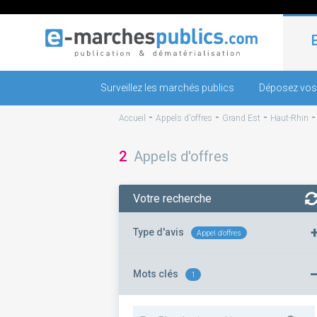
Surveillez les marchés publics
Déposez vos
-
-
-
Accueil
Appels d'offres
Grand Est
Haut-Rhin
2
Appels d'offres
Votre recherche
Type d'avis
Appel d'offres
Mots clés
1