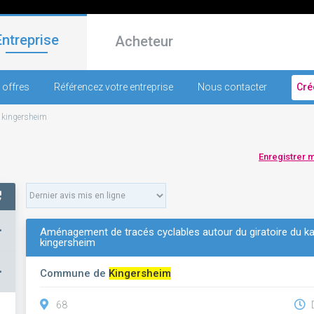
Entreprise
Acheteur
 offres
Référencez votre entreprise
Nous contacter
Cré
-
kingersheim
Enregistrer 
+
Aménagement de tracés cyclables autour du giratoire du kali
kingersheim
–
Commune de
Kingersheim
68
D