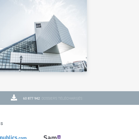
60 877 942
DOSSIERS TÉLÉCHARGÉS
ns