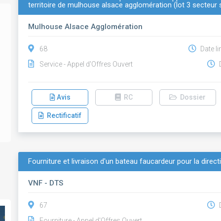
territoire de mulhouse alsace agglomération (lot 3 secteur 
Mulhouse Alsace Agglomération
68
Date li
Service - Appel d'Offres Ouvert
D
Avis
RC
Dossier
Rectificatif
Fourniture et livraison d'un bateau faucardeur pour la direct
VNF - DTS
67
D
Fourniture - Appel d'Offres Ouvert