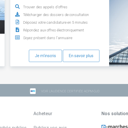
Trouver des appels d'offres
Télécharger des dossiers de consultation
Déposez votre candidature en 5 minutes
Répondez aux offres électroniquement
Soyez présent dans l'annuaire
Je m'inscris
En savoir plus
VOIR L'AUDIENCE CERTIFIÉE ACPM-OJD
Acheteur
Nos solutio
archés publics
Publiez vos avis