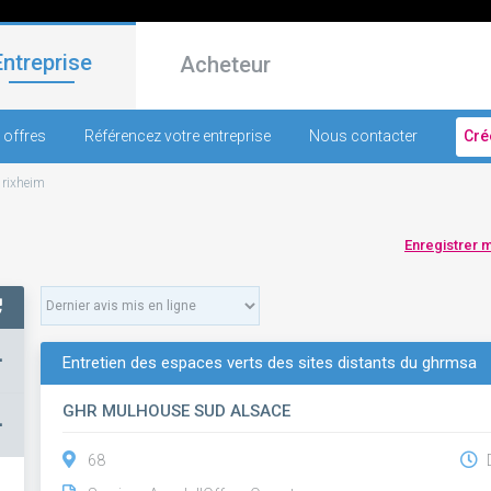
Entreprise
Acheteur
 offres
Référencez votre entreprise
Nous contacter
Cré
-
rixheim
Enregistrer 
+
Entretien des espaces verts des sites distants du ghrmsa
GHR MULHOUSE SUD ALSACE
–
68
D