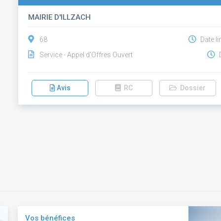
MAIRIE D'ILLZACH
68
Date li
Service - Appel d'Offres Ouvert
D
Avis
RC
Dossier
Vos bénéfices