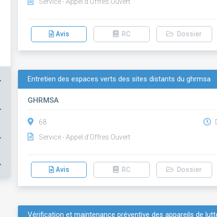
Service - Appel d'Offres Ouvert
Avis
RC
Dossier
Entretien des espaces verts des sites distants du ghrmsa
+
GHRMSA
+
68
D
+
Service - Appel d'Offres Ouvert
+
Avis
RC
Dossier
Vérification et maintenance préventive des appareils de lutte