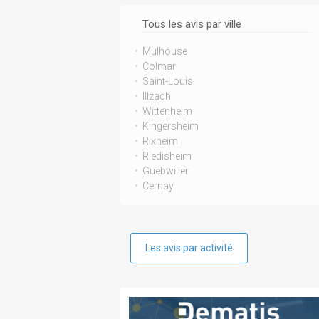
Tous les avis par ville
Mulhouse
Colmar
Saint-Louis
Illzach
Wittenheim
Kingersheim
Rixheim
Riedisheim
Guebwiller
Cernay
Les avis par activité