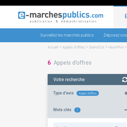
Surveillez les marchés publics
Déposez vos
-
-
-
Accueil
Appels d'offres
Grand Est
Haut-Rhin
6
Appels d'offres
Votre recherche
Type d'avis
Appel d'offres
Mots clés
1