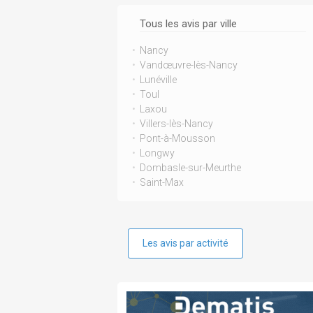
Tous les avis par ville
Nancy
Vandœuvre-lès-Nancy
Lunéville
Toul
Laxou
Villers-lès-Nancy
Pont-à-Mousson
Longwy
Dombasle-sur-Meurthe
Saint-Max
Les avis par activité