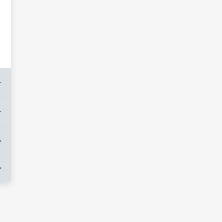
+
+
+
+