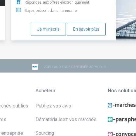
Répondez aux offres électroniquement
Soyez présent dans l'annuaire
Je m'inscris
En savoir plus
VOIR L'AUDIENCE CERTIFIÉE ACPM-OJD
Acheteur
Nos solutio
archés publics
Publiez vos avis
res
Dématérialisez vos marchés
 entreprise
Sourcing