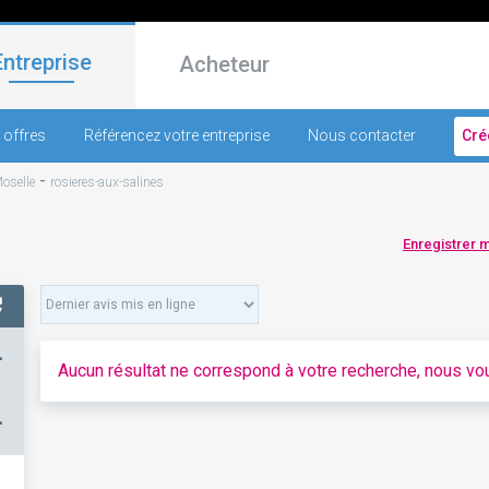
Entreprise
Acheteur
 offres
Référencez votre entreprise
Nous contacter
Cré
-
oselle
rosieres-aux-salines
Enregistrer 
+
Aucun résultat ne correspond à votre recherche, nous vou
–