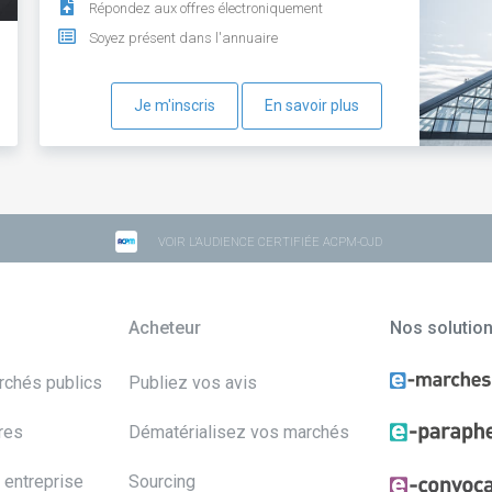
Répondez aux offres électroniquement
Soyez présent dans l'annuaire
Je m'inscris
En savoir plus
VOIR L'AUDIENCE CERTIFIÉE ACPM-OJD
Acheteur
Nos solutio
archés publics
Publiez vos avis
res
Dématérialisez vos marchés
 entreprise
Sourcing