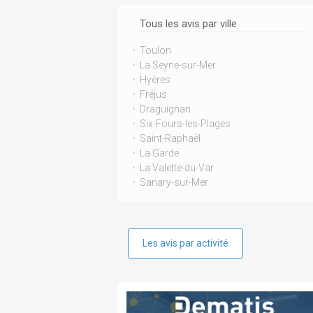
Tous les avis par ville
Toulon
La Seyne-sur-Mer
Hyères
Fréjus
Draguignan
Six-Fours-les-Plages
Saint-Raphaël
La Garde
La Valette-du-Var
Sanary-sur-Mer
Les avis par activité