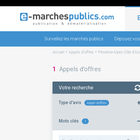
Surveillez les marchés publics
Déposez vos
-
-
Accueil
Appels d'offres
Provence-Alpes-Côte d'Az
1
Appels d'offres
Votre recherche
Type d'avis
Appel d'offres
Mots clés
1