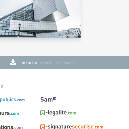
60 898 628
DOSSIERS TÉLÉCHARGÉS
ns