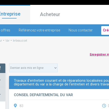
Entreprise
Acheteur
 offres
Référencez votre entreprise
Nous contacter
Cré
-
-
ur
Var
le-beausset
Enregistrer 
+
Travaux d'entretien courant et de réparations localisées pou
département du var a la charge de l'entretien et divers travau
–
CONSEIL DEPARTEMENTAL DU VAR
83
D