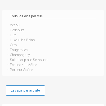
Tous les avis par ville
Vesoul
Héricourt
Luré
Luxeuil-les-Bains
Gray
Fougerolles
Champagney
Saint-Loup-sur-Semouse
Échenoz-la-Méline
Port-sur-Saône
Les avis par activité