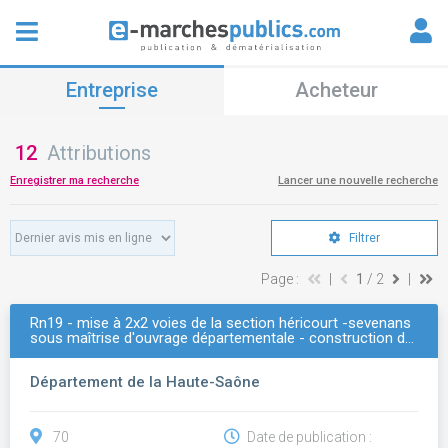
Entreprise
Acheteur
12
Attributions
Enregistrer ma recherche
Lancer une nouvelle recherche
Filtrer
Page :
|
1
/ 2
|
Rn19 - mise à 2x2 voies de la section héricourt -sevenans
sous maîtrise d'ouvrage départementale - construction d…
Département de la Haute-Saône
70
Date de publication :