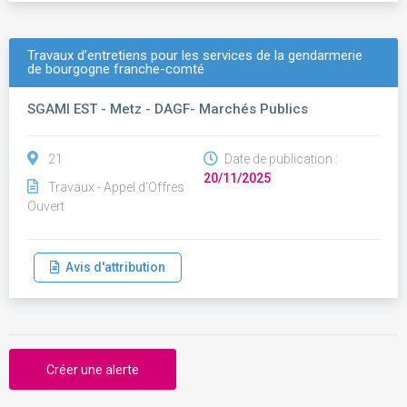
Travaux d’entretiens pour les services de la gendarmerie
de bourgogne franche-comté
SGAMI EST - Metz - DAGF- Marchés Publics
21
Date de publication :
20/11/2025
Travaux - Appel d'Offres
Ouvert
Avis d'attribution
Créer une alerte