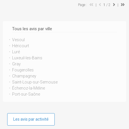
Page :
|
1
/ 2
|
Tous les avis par ville
Vesoul
Héricourt
Luré
Luxeuil-les-Bains
Gray
Fougerolles
Champagney
Saint-Loup-sur-Semouse
Échenoz-la-Méline
Port-sur-Saône
Les avis par activité