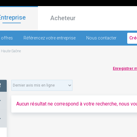
Entreprise
Acheteur
 offres
Référencez votre entreprise
Nous contacter
Cré
-
Haute-Saône
Enregistrer 
+
Aucun résultat ne correspond à votre recherche, nous vou
–