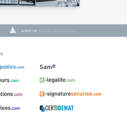
60 874 118
DOSSIERS TÉLÉCHARGÉS
ns