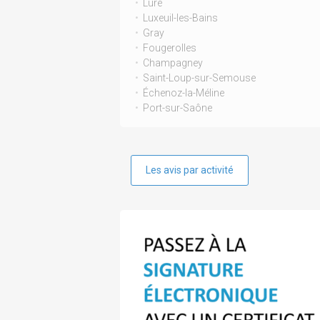
Luré
Luxeuil-les-Bains
Gray
Fougerolles
Champagney
Saint-Loup-sur-Semouse
Échenoz-la-Méline
Port-sur-Saône
Les avis par activité