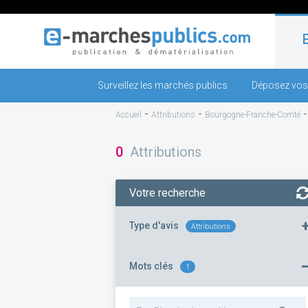
Surveillez les marchés publics
Déposez vos
-
-
Accueil
Attributions
Bourgogne-Franche-Comté
0
Attributions
Votre recherche
Type d'avis
Attributions
Mots clés
1