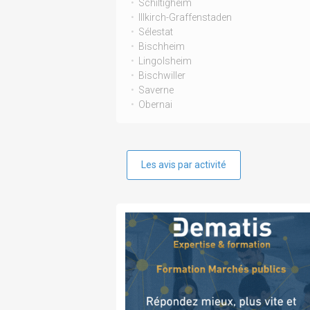
Schiltigheim
Illkirch-Graffenstaden
Sélestat
Bischheim
Lingolsheim
Bischwiller
Saverne
Obernai
Les avis par activité