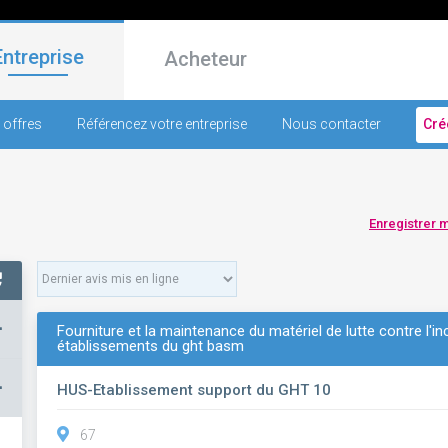
Entreprise
Acheteur
 offres
Référencez votre entreprise
Nous contacter
Cré
Enregistrer 
+
Fourniture et la maintenance du matériel de lutte contre l'i
établissements du ght basm
–
HUS-Etablissement support du GHT 10
67