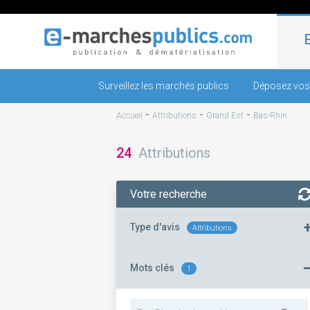
Surveillez les marchés publics
Déposez vos
-
-
-
Accueil
Attributions
Grand Est
Bas-Rhin
24
Attributions
Votre recherche
Type d'avis
Attributions
Mots clés
1