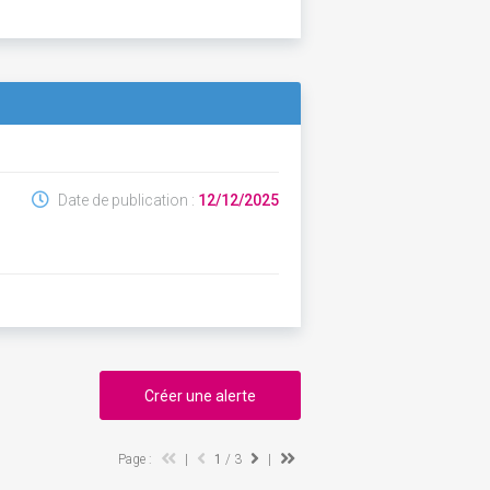
n
Date de publication :
12/12/2025
Créer une alerte
Page :
|
1
/ 3
|