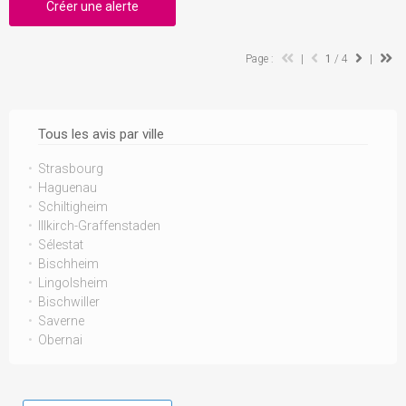
Créer une alerte
Page :
|
1
/ 4
|
Tous les avis par ville
Strasbourg
Haguenau
Schiltigheim
Illkirch-Graffenstaden
Sélestat
Bischheim
Lingolsheim
Bischwiller
Saverne
Obernai