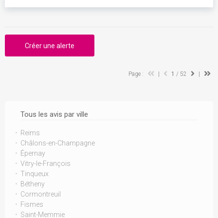
Créer une alerte
Page :
|
1
/ 52
|
Tous les avis par ville
Reims
Châlons-en-Champagne
Épernay
Vitry-le-François
Tinqueux
Bétheny
Cormontreuil
Fismes
Saint-Memmie