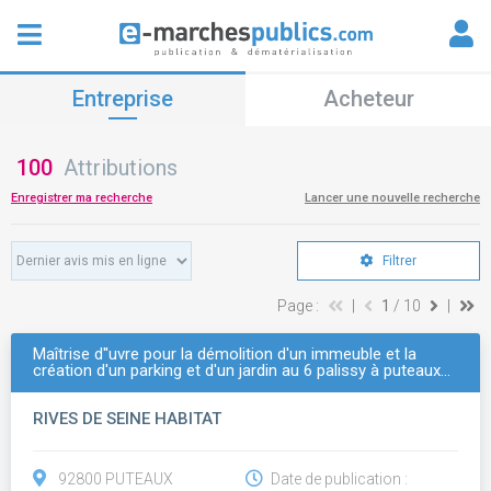
Entreprise
Acheteur
100
Attributions
Enregistrer ma recherche
Lancer une nouvelle recherche
Filtrer
Page :
|
1
/ 10
|
Maîtrise d''uvre pour la démolition d'un immeuble et la
création d'un parking et d'un jardin au 6 palissy à puteaux…
RIVES DE SEINE HABITAT
92800 PUTEAUX
Date de publication :