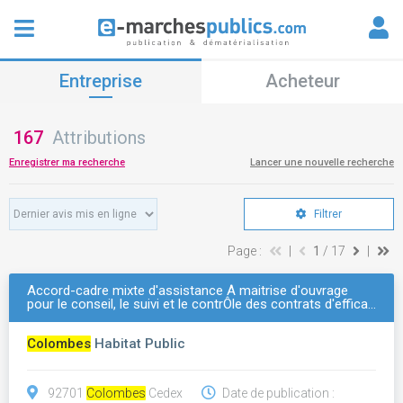
Entreprise
Acheteur
167
Attributions
Enregistrer ma recherche
Lancer une nouvelle recherche
Filtrer
Page :
|
1
/ 17
|
Accord-cadre mixte d'assistance À maitrise d'ouvrage
pour le conseil, le suivi et le contrÔle des contrats d'effica…
Colombes
Habitat Public
92701
Colombes
Cedex
Date de publication :