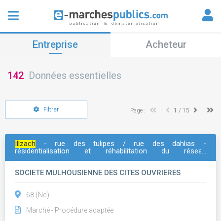
Entreprise
Acheteur
142
Données essentielles
Filtrer
Page :
|
1
/ 15
|
Illzach
- rue des tulipes / rue des dahlias -
résidentialisation et réhabilitation du réseau
d'assainissement - eclairage
SOCIETE MULHOUSIENNE DES CITES OUVRIERES
68 (Nc)
Marché - Procédure adaptée