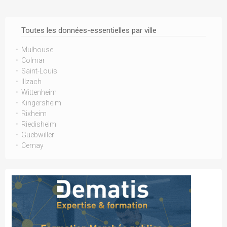
Toutes les données-essentielles par ville
Mulhouse
Colmar
Saint-Louis
Illzach
Wittenheim
Kingersheim
Rixheim
Riedisheim
Guebwiller
Cernay