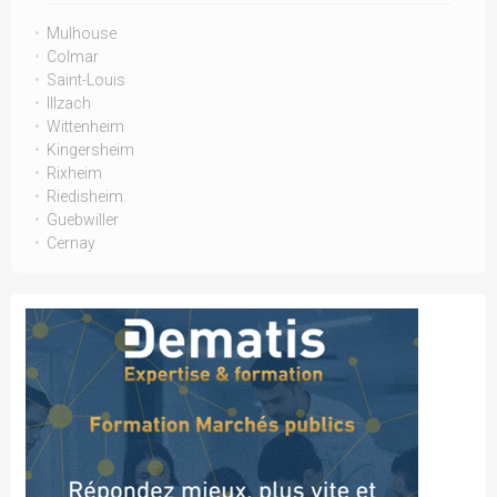
Mulhouse
Colmar
Saint-Louis
Illzach
Wittenheim
Kingersheim
Rixheim
Riedisheim
Guebwiller
Cernay