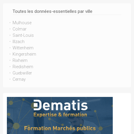
Toutes les données-essentielles par ville
Mulhouse
Colmar
Saint-Louis
Illzach
Wittenheim
Kingersheim
Rixheim
Riedisheim
Guebwiller
Cernay