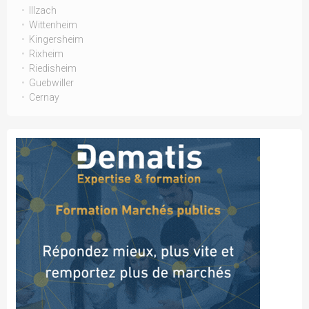
Illzach
Wittenheim
Kingersheim
Rixheim
Riedisheim
Guebwiller
Cernay