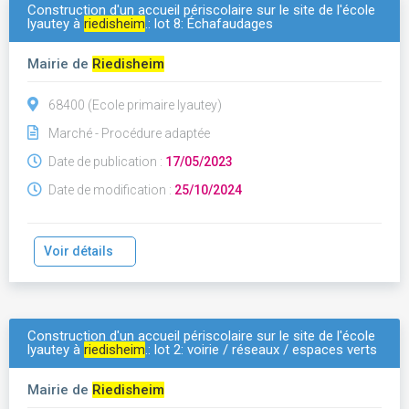
Construction d'un accueil périscolaire sur le site de l'école
lyautey à
riedisheim
.: lot 8: Échafaudages
Mairie de
Riedisheim
68400 (Ecole primaire lyautey)
Marché - Procédure adaptée
Date de publication :
17/05/2023
Date de modification :
25/10/2024
Voir détails
Construction d'un accueil périscolaire sur le site de l'école
lyautey à
riedisheim
.: lot 2: voirie / réseaux / espaces verts
Mairie de
Riedisheim