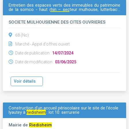
Entretien des espaces verts des immeubles du patrimoine
de la somco - haut rhin – secteur mulhouse, lutterbach,
illzach, pfastatt,
riedisheim
, brunstatt, sausheim,
wittenheim
SOCIETE MULHOUSIENNE DES CITES OUVRIERES
68 (Nc)
Marché - Appel d'offres ouvert
Date de publication :
14/07/2024
Date de modification :
03/06/2025
Voir détails
Construction d'un accueil périscolaire sur le site de l'école
lyautey à
riedisheim
.: lot 10: serrurerie
Mairie de
Riedisheim