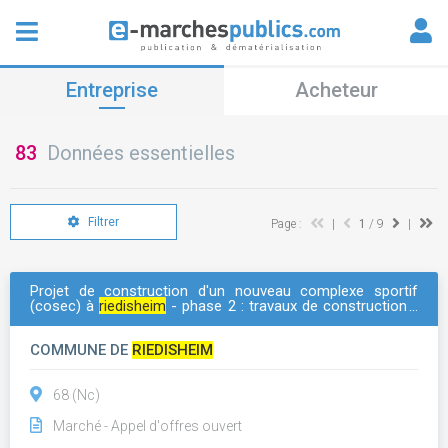
Entreprise
Acheteur
83
Données essentielles
Filtrer
Page :
|
1
/ 9
|
Projet de construction d'un nouveau complexe sportif
(cosec) à
riedisheim
- phase 2 : travaux de construction -
lot 23 panneaux photovoltaïques
COMMUNE DE
RIEDISHEIM
68 (Nc)
Marché - Appel d'offres ouvert