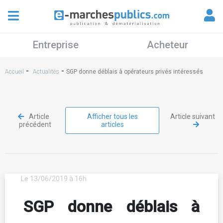
Entreprise
Acheteur
-
-
Accueil
Actualités
SGP donne déblais à opérateurs privés intéressés
Article
Afficher tous les
Article suivant
précédent
articles
Le 13/06/2019 à 16h
SGP donne déblais à