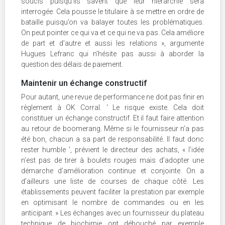
soucis puisqu’ils savent que leur hiérarchie sera
interrogée. Cela pousse le titulaire à se mettre en ordre de
bataille puisqu’on va balayer toutes les problématiques.
On peut pointer ce qui va et ce qui ne va pas. Cela améliore
de part et d’autre et aussi les relations », argumente
Hugues Lefranc qui n’hésite pas aussi à aborder la
question des délais de paiement.
Maintenir un échange constructif
Pour autant, une revue de performance ne doit pas finir en
règlement à OK Corral. ' Le risque existe. Cela doit
constituer un échange constructif. Et il faut faire attention
au retour de boomerang. Même si le fournisseur n’a pas
été bon, chacun a sa part de responsabilité. Il faut donc
rester humble ', prévient le directeur des achats, « l’idée
n’est pas de tirer à boulets rouges mais d’adopter une
démarche d’amélioration continue et conjointe. On a
d’ailleurs une liste de courses de chaque côté. Les
établissements peuvent faciliter la prestation par exemple
en optimisant le nombre de commandes ou en les
anticipant. » Les échanges avec un fournisseur du plateau
technique de biochimie ont débouché par exemple