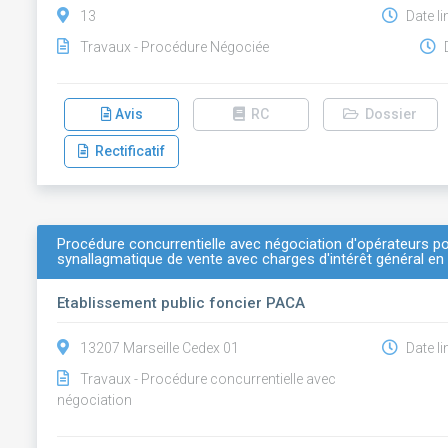
13
Date li
Travaux - Procédure Négociée
D
Avis
RC
Dossier
Rectificatif
Procédure concurrentielle avec négociation d'opérateurs p
synallagmatique de vente avec charges d'intérêt général en
Etablissement public foncier PACA
13207 Marseille Cedex 01
Date li
Travaux - Procédure concurrentielle avec
négociation