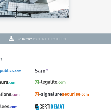
60 877 942
DOSSIERS TÉLÉCHARGÉS
ns