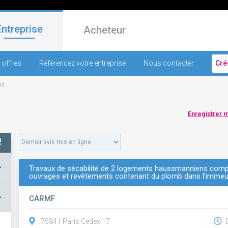
Entreprise
Acheteur
 offres
Référencez votre entreprise
Nous contacter
Cré
nt
Enregistrer 
+
Travaux de sécabilité de 2 logements haussmanniens compr
ouvrages et revêtements contenant du plomb dans l'immeub
–
CARMF
75841 Paris Cedex 17
D