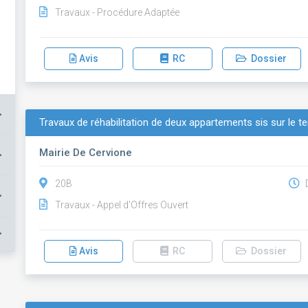
Travaux - Procédure Adaptée
Avis
RC
Dossier
+
Travaux de réhabilitation de deux appartements sis sur le t
Mairie De Cervione
+
20B
D
+
Travaux - Appel d'Offres Ouvert
+
Avis
RC
Dossier