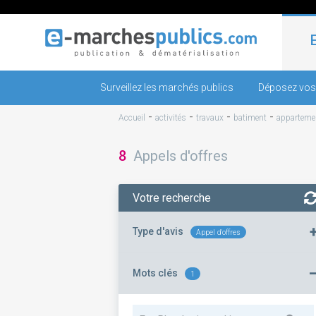
Surveillez les marchés publics
Déposez vos
-
-
-
-
Accueil
activités
travaux
batiment
apparteme
8
Appels d'offres
Votre recherche
Type d'avis
Appel d'offres
Mots clés
1