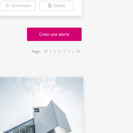
Questions
Dépôt
Créer une alerte
Page :
|
1
/ 1
|