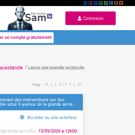
Connexion
er un compte gratuitement
|
ma recherche
Lancer une nouvelle recherche
Page :
|
1
/ 1
|
enant des interventions sur des
le situé 9 avenue de la grande armé…
Accéder au site acheteur
ate limite de l'offre :
15/09/2026 à 12h00