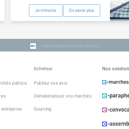
Je m'inscris
En savoir plus
VOIR L'AUDIENCE CERTIFIÉE ACPM-OJD
Acheteur
Nos solutio
archés publics
Publiez vos avis
res
Dématérialisez vos marchés
 entreprise
Sourcing