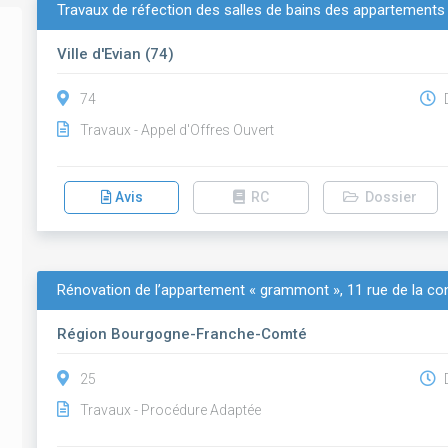
Travaux de réfection des salles de bains des appartements 
Ville d'Evian (74)
74
D
Travaux - Appel d'Offres Ouvert
Avis
RC
Dossier
Rénovation de l’appartement « grammont », 11 rue de la c
Région Bourgogne-Franche-Comté
25
D
Travaux - Procédure Adaptée