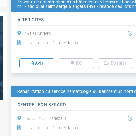
Travaux de construction d'un bâtiment r+5 tertiaire et activ
m² - zac quai saint serge à angers (49) - relance des lots n
ALTER CITES
49101 Angers
D
Travaux - Procédure Adaptée
Avis
RC
Dossier
Réhabilitation du service hématologie du bâtiment 3b nord 
CENTRE LEON BERARD
69373 LYON Cedex 08
D
Travaux - Procédure Adaptée