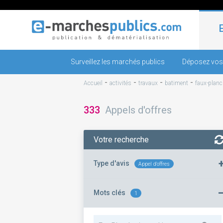
Surveillez les marchés publics
Déposez vos
-
-
-
-
Accueil
activités
travaux
batiment
faux-planc
333
Appels d'offres
Votre recherche
Type d'avis
Appel d'offres
Mots clés
1