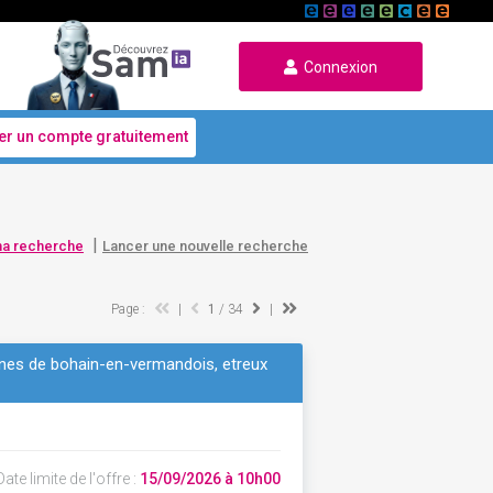
Connexion
er un compte gratuitement
|
ma recherche
Lancer une nouvelle recherche
Page :
|
1
/ 34
|
unes de bohain-en-vermandois, etreux
ate limite de l'offre :
15/09/2026 à 10h00