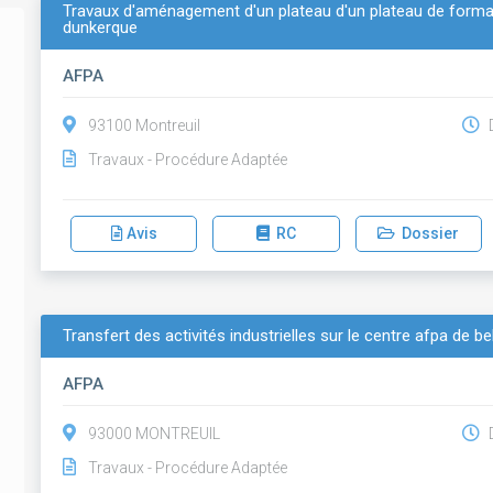
Travaux d'aménagement d'un plateau d'un plateau de formati
dunkerque
AFPA
93100 Montreuil
D
Travaux - Procédure Adaptée
Avis
RC
Dossier
Transfert des activités industrielles sur le centre afpa de be
AFPA
93000 MONTREUIL
D
Travaux - Procédure Adaptée