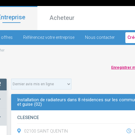
Entreprise
Acheteur
 offres
Référencez votre entreprise
Nous contacter
Cré
her
Enregistrer 
+
Installation de radiateurs dans 8 résidences sur les comm
et guise (02)
–
CLESENCE
02100 SAINT QUENTIN
D