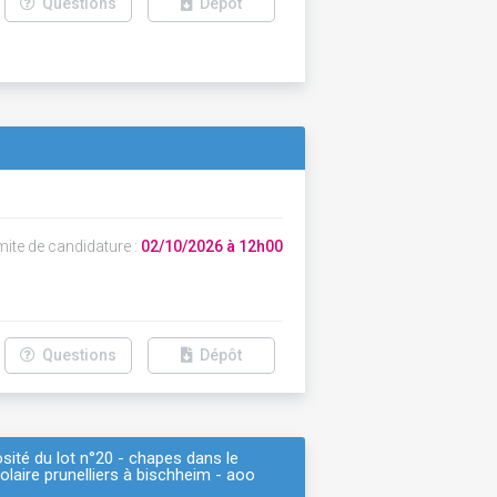
Questions
Dépôt
mite de candidature :
02/10/2026 à 12h00
Questions
Dépôt
osité du lot n°20 - chapes dans le
olaire prunelliers à bischheim - aoo