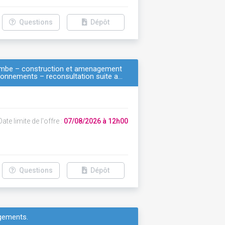
Questions
Dépôt
a combe – construction et amenagement
tionnements – reconsultation suite a…
ate limite de l'offre :
07/08/2026 à 12h00
Questions
Dépôt
ogements.