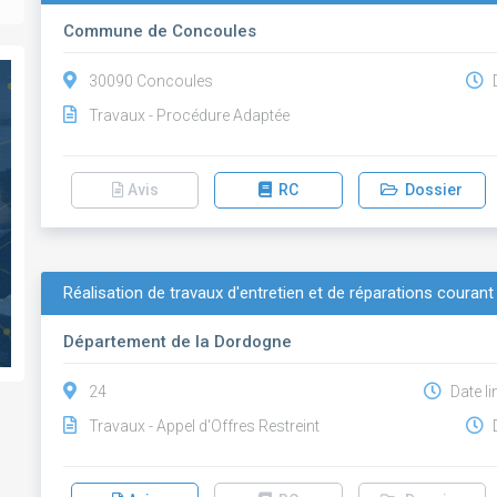
Commune de Concoules
30090 Concoules
D
Travaux - Procédure Adaptée
Avis
RC
Dossier
Réalisation de travaux d'entretien et de réparations coura
Département de la Dordogne
24
Date li
Travaux - Appel d'Offres Restreint
D