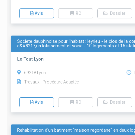
Avis
RC
Dossier
Societe dauphinoise pour l'habitat : leyrieu - le clos de l
d&#8217;un lotissement et voirie - 10 logements et 15 sta
Le Tout Lyon
69218 Lyon
D
Travaux - Procédure Adaptée
Avis
RC
Dossier
Rehabilitation d'un batiment "maison regordane" en deux l