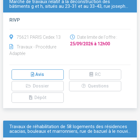
Marché de travaux relatif à la déconstruction des
bâtiments g et h, situés au 23-31 et au 33-43, rue joseph…
RIVP
75621 PARIS Cedex 13
Date limite de l'offre :
25/09/2026 à 12h00
Travaux - Procédure
Adaptée
Avis
RC
Dossier
Questions
Dépôt
Travaux de réhabilitation de 58 logements des résidences
acacias, bouleaux et marronniers, rue de bazuel à le nouvi…