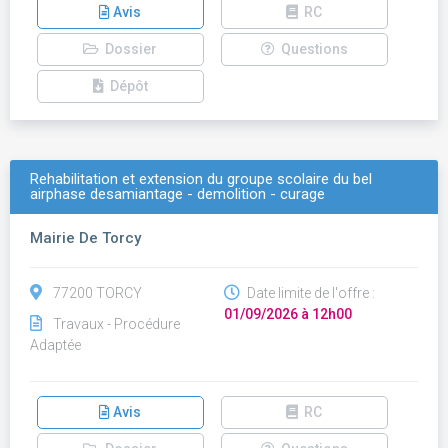
Avis
RC
Dossier
Questions
Dépôt
Rehabilitation et extension du groupe scolaire du bel
airphase desamiantage - demolition - curage
Mairie De Torcy
77200 TORCY
Date limite de l'offre :
01/09/2026 à 12h00
Travaux - Procédure
Adaptée
Avis
RC