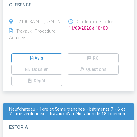
CLESENCE
02100 SAINT QUENTIN
Date limite de l'offre :
11/09/2026 à 10h00
Travaux - Procédure
Adaptée
Avis
RC
Dossier
Questions
Dépôt
Neufchateau - 1ère et 5ème tranches - bâtiments 7 - 6 et
7 - rue verdunoise - travaux d'amélioration de 18 logemen…
ESTORIA