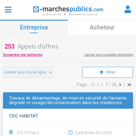
Entreprise
Acheteur
253
Appels d'offres
Enregistrer ma recherche
Lancer une nouvelle recherche
Filtrer
Page :
|
1
/ 26
|
Travaux de désamiantage, de mise en sécurité de l'amiante
dégradé et curage/décontamination dans les résidences…
CDC HABITAT
75013 Paris
Date limite de l'offre :