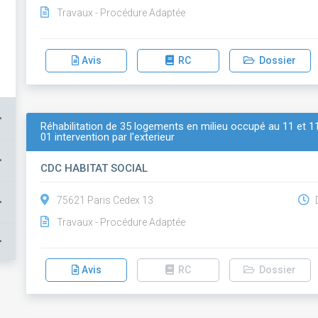
Travaux - Procédure Adaptée
Avis
RC
Dossier
+
Réhabilitation de 35 logements en milieu occupé au 11 et 11b
01 intervention par l'exterieur
+
CDC HABITAT SOCIAL
+
75621 Paris Cedex 13
D
Travaux - Procédure Adaptée
+
Avis
RC
Dossier