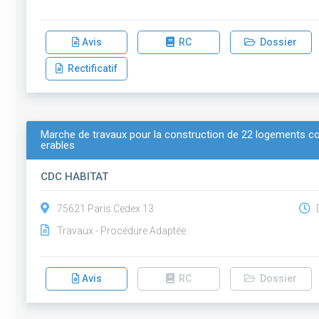
Avis
RC
Dossier
Rectificatif
Marche de travaux pour la construction de 22 logements coll
erables
CDC HABITAT
75621 Paris Cedex 13
D
Travaux - Procédure Adaptée
Avis
RC
Dossier