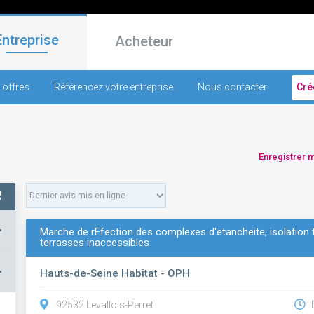
Entreprise
Acheteur
 offres
Référencez votre entreprise
Nous contacter
Cré
Enregistrer 
+
Marche de rÉfection des complexes d'etancheite, isolation 
terrasses inaccessibles
–
Hauts-de-Seine Habitat - OPH
92532 Levallois-Perret
D