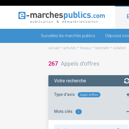
Surveillez les marchés publics
Déposez vos
-
-
-
-
Accueil
activités
travaux
batiment
isolation
267
Appels d'offres
Votre recherche
Type d'avis
Appel d'offres
Mots clés
1