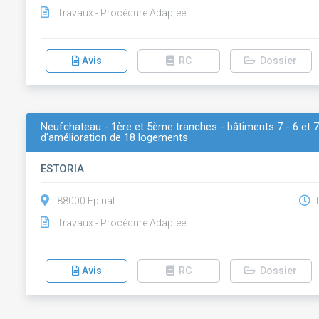
Travaux - Procédure Adaptée
Avis
RC
Dossier
Neufchateau - 1ère et 5ème tranches - bâtiments 7 - 6 et 7
d'amélioration de 18 logements
ESTORIA
88000 Epinal
D
Travaux - Procédure Adaptée
Avis
RC
Dossier