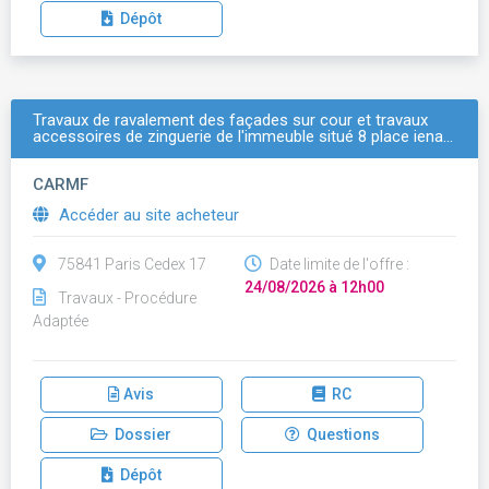
Dépôt
Travaux de ravalement des façades sur cour et travaux
accessoires de zinguerie de l'immeuble situé 8 place iena…
CARMF
Accéder au site acheteur
75841 Paris Cedex 17
Date limite de l'offre :
24/08/2026 à 12h00
Travaux - Procédure
Adaptée
Avis
RC
Dossier
Questions
Dépôt