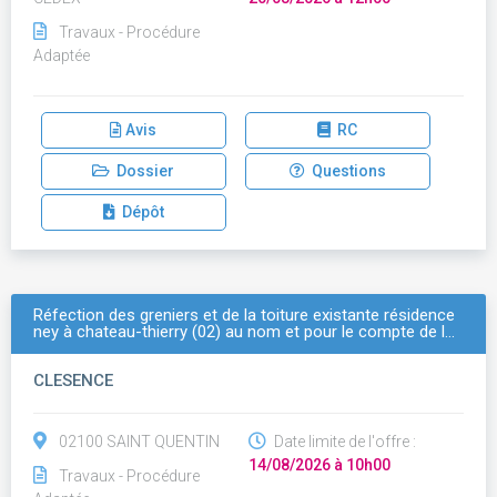
Travaux - Procédure
Adaptée
Avis
RC
Dossier
Questions
Dépôt
Réfection des greniers et de la toiture existante résidence
ney à chateau-thierry (02) au nom et pour le compte de l…
CLESENCE
02100 SAINT QUENTIN
Date limite de l'offre :
14/08/2026 à 10h00
Travaux - Procédure