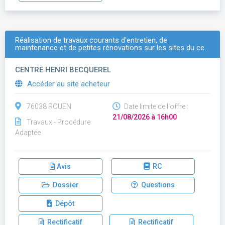
Réalisation de travaux courants d'entretien, de
maintenance et de petites rénovations sur les sites du ce…
CENTRE HENRI BECQUEREL
Accéder au site acheteur
76038 ROUEN
Date limite de l'offre :
21/08/2026 à 16h00
Travaux - Procédure
Adaptée
Avis
RC
Dossier
Questions
Dépôt
Rectificatif
Rectificatif