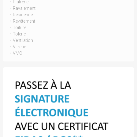
Platrerie
Ravalement
Residence
Revêtement
Toiture
Tolerie
Ventilation
Vitrerie
VMC