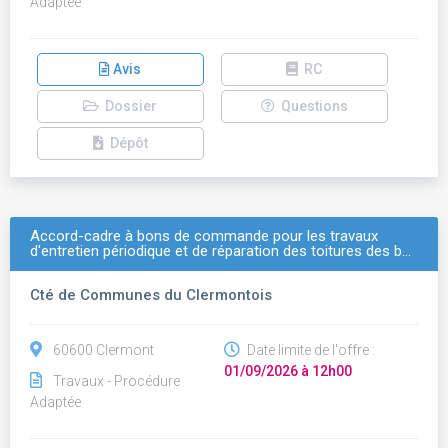
Adaptée
Avis
RC
Dossier
Questions
Dépôt
Accord-cadre à bons de commande pour les travaux
d'entretien périodique et de réparation des toitures des b…
Cté de Communes du Clermontois
60600 Clermont
Date limite de l'offre :
01/09/2026 à 12h00
Travaux - Procédure
Adaptée