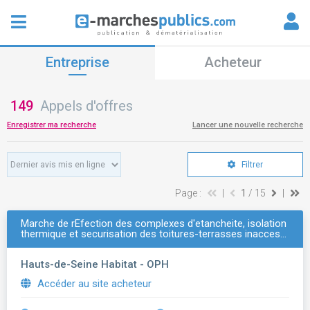
Entreprise
Acheteur
149
Appels d'offres
Enregistrer ma recherche
Lancer une nouvelle recherche
Filtrer
Page :
|
1
/ 15
|
Marche de rÉfection des complexes d'etancheite, isolation
thermique et securisation des toitures-terrasses inacces…
Hauts-de-Seine Habitat - OPH
Accéder au site acheteur