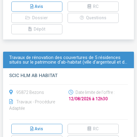
Avis
RC
Dossier
Questions
Dépôt
Travaux de rénovation des couvertures de 5 résidences
situés sur le patrimoine d'ab-habitat (ville d'argenteuil et d…
SCIC HLM AB HABITAT
95872 Bezons
Date limite de l'offre :
12/08/2026 à 12h30
Travaux - Procédure
Adaptée
Avis
RC