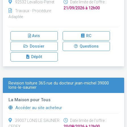
92532 Levallois-Perret
Date limite de l'offre :
21/09/2026 à 12h00
Travaux - Procédure
Adaptée
Avis
RC
Dossier
Questions
Dépôt
Revision toiture 365 rue du docteur jean-michel 39000
lons-le-saunier
La Maison pour Tous
Accéder au site acheteur
39007 LONS LE SAUNIER
Date limite de l'offre :
CEDEX
20/08/2026 à 12h00