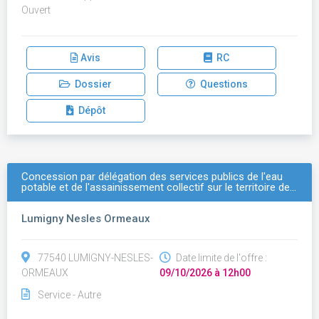
Ouvert
Avis
RC
Dossier
Questions
Dépôt
Concession par délégation des services publics de l'eau
potable et de l'assainissement collectif sur le territoire de…
Lumigny Nesles Ormeaux
77540 LUMIGNY-NESLES-
Date limite de l'offre :
ORMEAUX
09/10/2026 à 12h00
Service - Autre