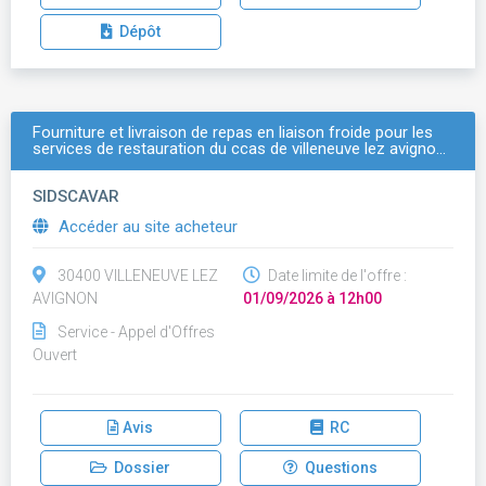
Dépôt
Fourniture et livraison de repas en liaison froide pour les
services de restauration du ccas de villeneuve lez avigno…
SIDSCAVAR
Accéder au site acheteur
30400 VILLENEUVE LEZ
Date limite de l'offre :
AVIGNON
01/09/2026 à 12h00
Service - Appel d'Offres
Ouvert
Avis
RC
Dossier
Questions