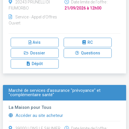
20243 PRUNELLI DI
Date limite de l'offre :
FIUMORBO
21/09/2026 à 12h00
Service - Appel d'Offres
Ouvert
Avis
RC
Dossier
Questions
Dépôt
Marché de services d'assurance "prévoyance" et
"complémentaire santé"
La Maison pour Tous
Accéder au site acheteur
39000 LONS LE SAUNIER
Date limite de l'offre :