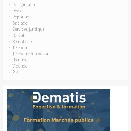
Réfrigiration
Régie
Reportage
Sablage
Services juridique
Social
Stenotypie
Télécom
Télécommunication
Usinage
Vidange
Plv