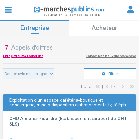
Entreprise
Acheteur
7
Appels d'offres
Enregistrer ma recherche
Lancer une nouvelle recherche
Filtrer
Page :
|
1
/ 1
|
Exploitation d'un espace cafétéria-boutique et
conciergerie, mise à disposition d'abonnements tv, téléph…
CHU Amiens-Picardie (Etablissement support du GHT
SLS)