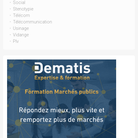
Social
Stenotypie
Télécom
Télécommunication
Usinage
Vidange
Plv