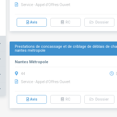
Service - Appel d'Offres Ouvert
Avis
RC
Dossier
+
Prestations de concassage et de criblage de déblais de chan
nantes métropole
+
Nantes Métropole
+
44
D
Service - Appel d'Offres Ouvert
+
Avis
RC
Dossier