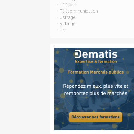
Télécom
Télécommunication
Usinage
Vidange
Plv