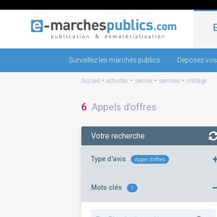
Surveillez les marchés publics
Déposez vos
-
-
-
-
Accueil
activités
service
services
criblage
6
Appels d'offres
Votre recherche
Type d'avis
Appel d'offres
Mots clés
1