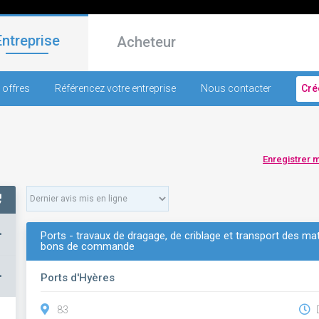
Entreprise
Acheteur
 offres
Référencez votre entreprise
Nous contacter
Cré
Enregistrer 
+
Ports - travaux de dragage, de criblage et transport des m
bons de commande
–
Ports d'Hyères
83
D