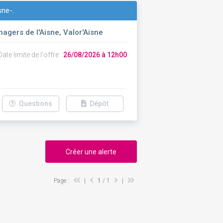
sne-.
agers de l'Aisne, Valor'Aisne
ate limite de l'offre :
26/08/2026 à 12h00
Questions
Dépôt
Créer une alerte
Page :
|
1
/ 1
|