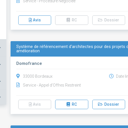
Service - Procédure Négociée
Avis
RC
Dossier
Système de référencement d'architectes pour des projets d
+
amélioration
Domofrance
+
33000 Bordeaux
Date li
+
Service - Appel d'Offres Restreint
+
Avis
RC
Dossier