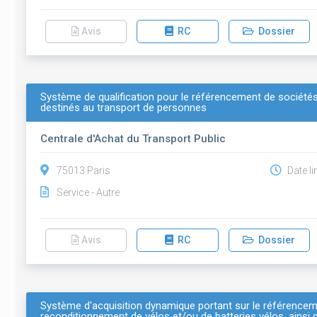
Avis
RC
Dossier
Système de qualification pour le référencement de sociétés
destinés au transport de personnes
Centrale d'Achat du Transport Public
75013 Paris
Date li
Service - Autre
Avis
RC
Dossier
Système d'acquisition dynamique portant sur le référencem
reconditionnement de vélos et/ou de batteries vélos, ainsi q