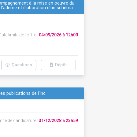
 accompagnement à la mise en oeuvre du
e l'ademe et élaboration d'un schéma…
ate limite de l'offre :
04/09/2026 à 12h00
Questions
Dépôt
 publications de l'inc.
mite de candidature :
31/12/2028 à 23h59