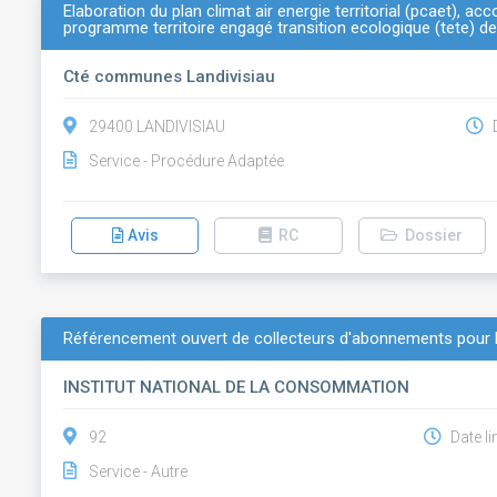
Elaboration du plan climat air energie territorial (pcaet),
programme territoire engagé transition ecologique (tete) d
Cté communes Landivisiau
29400 LANDIVISIAU
D
Service - Procédure Adaptée
Avis
RC
Dossier
Référencement ouvert de collecteurs d'abonnements pour les
INSTITUT NATIONAL DE LA CONSOMMATION
92
Date li
Service - Autre