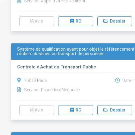
Service - Appel d'Offres Restreint
Avis
RC
Dossier
Système de qualification ayant pour objet le référencement
routiers destinés au transport de personnes
Centrale d'Achat du Transport Public
75013 Paris
Date li
Service - Procédure Négociée
Avis
RC
Dossier