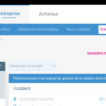
Entreprise
Acheteur
 offres
Référencez votre entreprise
Nous contacter
Cré
nt
Enregistrer 
+
Référencement d'un logiciel de gestion de la relation entre 
CLESENCE
–
02100 SAINT QUENTIN
D