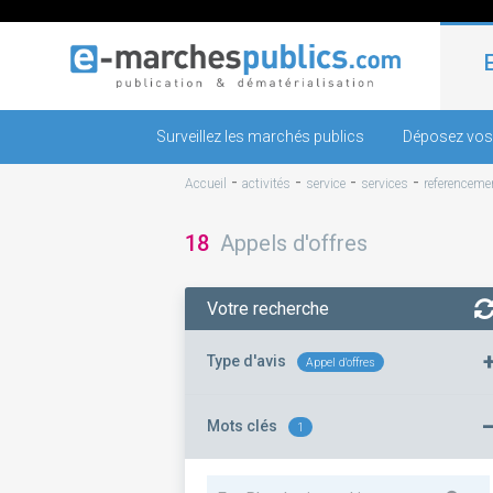
Surveillez les marchés publics
Déposez vos
-
-
-
-
Accueil
activités
service
services
referenceme
18
Appels d'offres
Votre recherche
Type d'avis
Appel d'offres
Mots clés
1