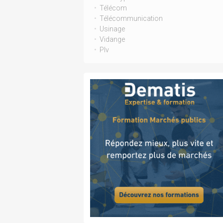
Télécom
Télécommunication
Usinage
Vidange
Plv