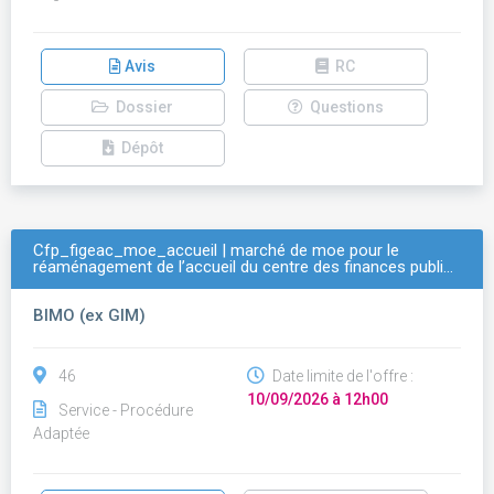
Avis
RC
Dossier
Questions
Dépôt
Cfp_figeac_moe_accueil | marché de moe pour le
réaménagement de l’accueil du centre des finances publi…
BIMO (ex GIM)
46
Date limite de l'offre :
10/09/2026 à 12h00
Service - Procédure
Adaptée