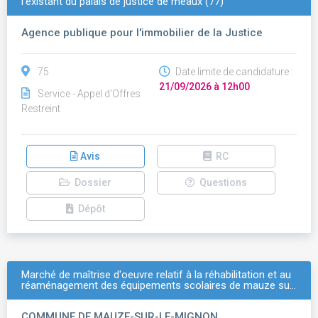
l’existant du palais de justice de meaux (77)
Agence publique pour l'immobilier de la Justice
75
Date limite de candidature :
21/09/2026 à 12h00
Service - Appel d'Offres
Restreint
Avis
RC
Dossier
Questions
Dépôt
Marché de maîtrise d'oeuvre relatif à la réhabilitation et au
réaménagement des équipements scolaires de mauze su…
COMMUNE DE MAUZE-SUR-LE-MIGNON