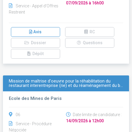
07/09/2026 à 16h00
Service - Appel d'Offres
Restreint
Avis
RC
Dossier
Questions
Dépôt
Mission de maîtrise d'oeuvre pour la réhabilitation du
restaurant inter­entreprise (rie) et du réaménagement du b…
Ecole des Mines de Paris
06
Date limite de candidature :
14/09/2026 à 12h00
Service - Procédure
Négociée