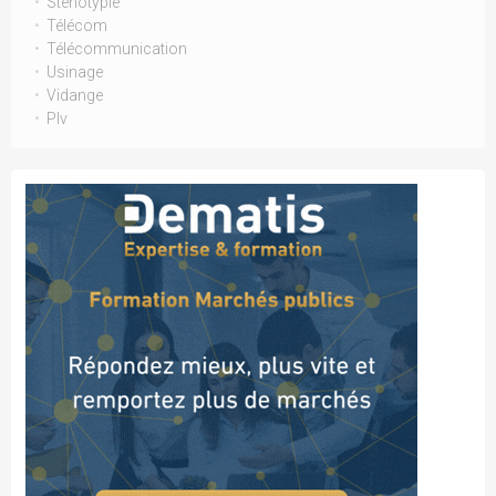
Stenotypie
Télécom
Télécommunication
Usinage
Vidange
Plv