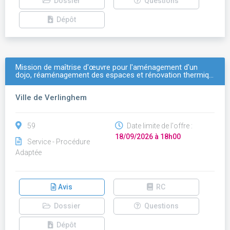
Dossier
Questions
Dépôt
Mission de maîtrise d'œuvre pour l'aménagement d'un
dojo, réaménagement des espaces et rénovation thermiq…
Ville de Verlinghem
59
Date limite de l'offre :
18/09/2026 à 18h00
Service - Procédure
Adaptée
Avis
RC
Dossier
Questions
Dépôt