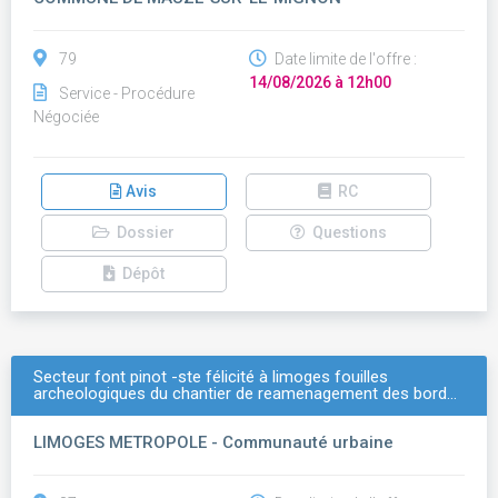
79
Date limite de l'offre :
14/08/2026 à 12h00
Service - Procédure
Négociée
Avis
RC
Dossier
Questions
Dépôt
Secteur font pinot -ste félicité à limoges fouilles
archeologiques du chantier de reamenagement des bord…
LIMOGES METROPOLE - Communauté urbaine