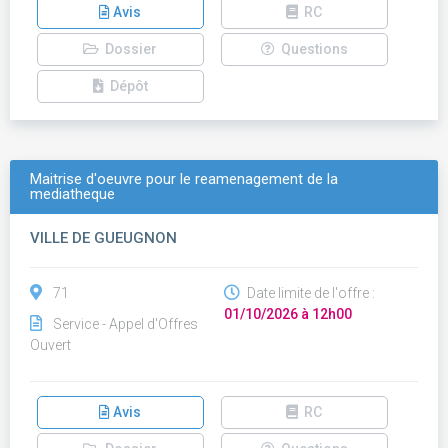
Avis
RC
Dossier
Questions
Dépôt
Maitrise d'oeuvre pour le reamenagement de la
mediatheque
VILLE DE GUEUGNON
71
Date limite de l'offre :
01/10/2026 à 12h00
Service - Appel d'Offres
Ouvert
Avis
RC