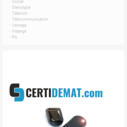
Social
Stenotypie
Télécom
Télécommunication
Usinage
Vidange
Plv