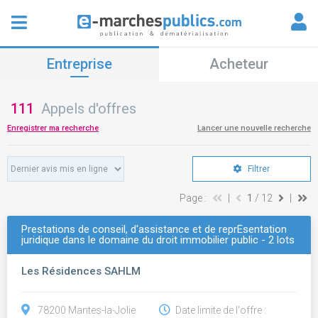
Entreprise
Acheteur
111
Appels d'offres
Enregistrer ma recherche
Lancer une nouvelle recherche
Filtrer
Page :
|
1
/ 12
|
Prestations de conseil, d'assistance et de reprÉsentation
juridique dans le domaine du droit immobilier public - 2 lots
Les Résidences SAHLM
78200 Mantes-la-Jolie
Date limite de l'offre :