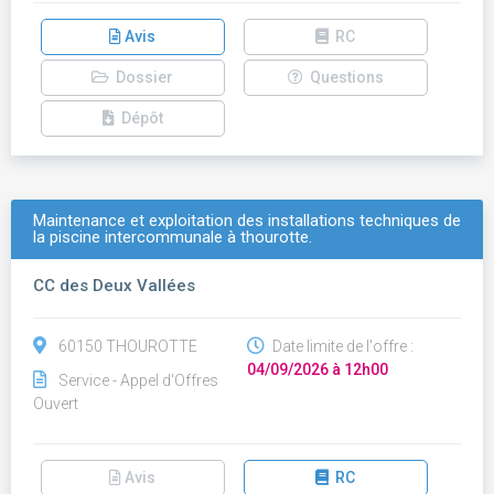
Avis
RC
Dossier
Questions
Dépôt
Maintenance et exploitation des installations techniques de
la piscine intercommunale à thourotte.
CC des Deux Vallées
60150 THOUROTTE
Date limite de l'offre :
04/09/2026 à 12h00
Service - Appel d'Offres
Ouvert
Avis
RC