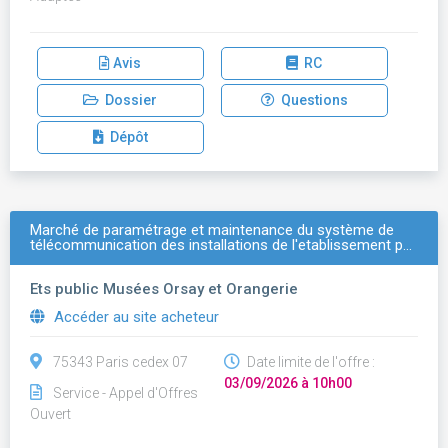
Avis
RC
Dossier
Questions
Dépôt
Marché de paramétrage et maintenance du système de
télécommunication des installations de l'etablissement p…
Ets public Musées Orsay et Orangerie
Accéder au site acheteur
75343 Paris cedex 07
Date limite de l'offre :
03/09/2026 à 10h00
Service - Appel d'Offres
Ouvert