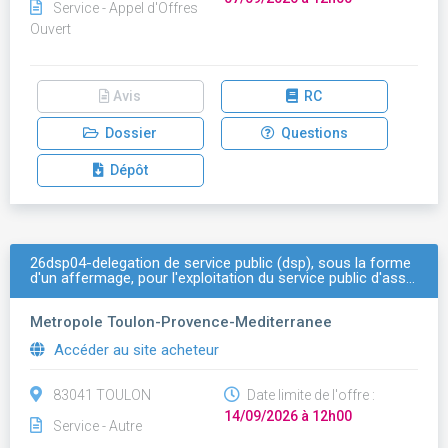
Service - Appel d'Offres
Ouvert
Avis
RC
Dossier
Questions
Dépôt
26dsp04-delegation de service public (dsp), sous la forme
d'un affermage, pour l'exploitation du service public d'ass…
Metropole Toulon-Provence-Mediterranee
Accéder au site acheteur
83041 TOULON
Date limite de l'offre :
14/09/2026 à 12h00
Service - Autre