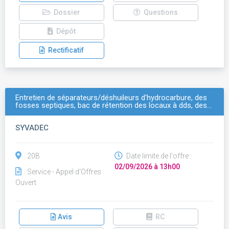
Dossier
Questions
Dépôt
Rectificatif
Entretien de séparateurs/déshuileurs d'hydrocarbure, des
fosses septiques, bac de rétention des locaux à dds, des…
SYVADEC
20B
Date limite de l'offre :
02/09/2026 à 13h00
Service - Appel d'Offres
Ouvert
Avis
RC