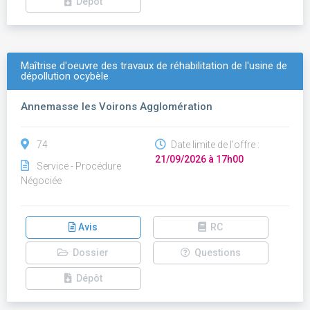
Dépôt
Maîtrise d'oeuvre des travaux de réhabilitation de l'usine de
dépollution ocybèle
Annemasse les Voirons Agglomération
74
Date limite de l'offre :
21/09/2026 à 17h00
Service - Procédure
Négociée
Avis
RC
Dossier
Questions
Dépôt