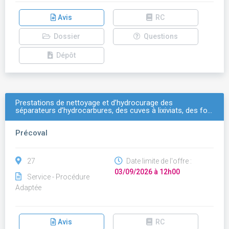
Avis
RC
Dossier
Questions
Dépôt
Prestations de nettoyage et d’hydrocurage des
séparateurs d’hydrocarbures, des cuves à lixiviats, des fo…
Précoval
27
Date limite de l'offre :
03/09/2026 à 12h00
Service - Procédure
Adaptée
Avis
RC