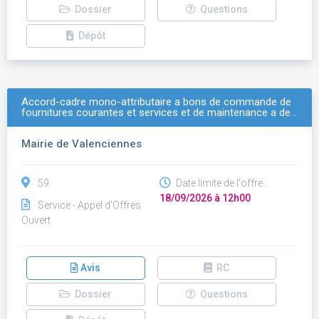
Dossier
Questions
Dépôt
Accord-cadre mono-attributaire a bons de commande de
fournitures courantes et services et de maintenance a de…
Mairie de Valenciennes
59
Date limite de l'offre :
18/09/2026 à 12h00
Service - Appel d'Offres
Ouvert
Avis
RC
Dossier
Questions