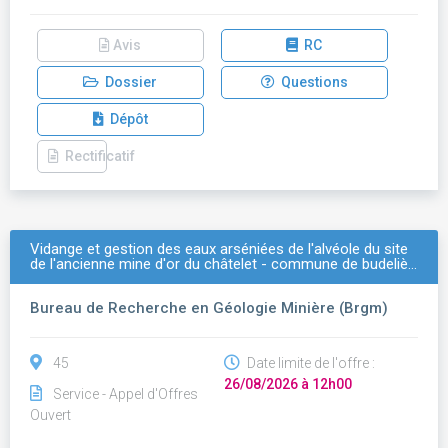
Avis
RC
Dossier
Questions
Dépôt
Rectificatif
Vidange et gestion des eaux arséniées de l'alvéole du site
de l'ancienne mine d'or du châtelet - commune de budeliè…
Bureau de Recherche en Géologie Minière (Brgm)
45
Date limite de l'offre :
26/08/2026 à 12h00
Service - Appel d'Offres
Ouvert