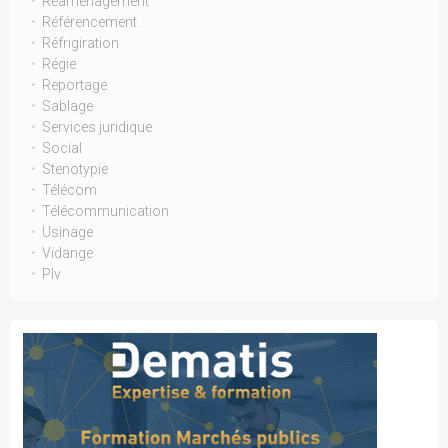
Réamenagement
Référencement
Réfrigiration
Régie
Reportage
Sablage
Services juridique
Social
Stenotypie
Télécom
Télécommunication
Usinage
Vidange
Plv